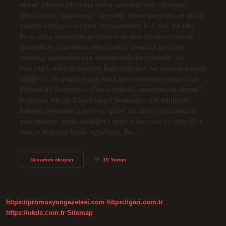
olarak zihnimizde daha sonra eylemlerimizi etkileyen
düşünceleri “çapalama” sürecidir. İnsan yargısını en güçlü
şekilde etkileyen bilişsel önyargılardan biri olan bu etki,
karar alma sürecinde tercihlerin tersine dönmesi olarak
yorumlanır. Çapalama etkisi nedir? İnsanlar bir karar
vermeye çalıştıklarında, zihinlerinde bir referans, bir
başlangıç ​​noktası yaratılır. Bağlayıcı etki, bir konu hakkında
aldığımız ilk bilgilere çok fazla güvenmemize neden olan
bilişsel bir önyargıdır. Cinsel ilişkide çapalama ne demek?
Doğrama tekniği Esra Ezmeci tarafından icat edilmiştir.
Basitçe söylemek gerekirse, güzel bir anda olduğunuzda,
avucunuzun içiyle sevdiğiniz kişinin omzuna üç veya dört
saniye boyunca baskı uygulayın. Bu…
Çapa
Devamını okuyun
10 Yorum
Etkisi
Ne
Demek
https://promosyongazetesi.com
https://gari.com.tr
https://ukde.com.tr
Sitemap