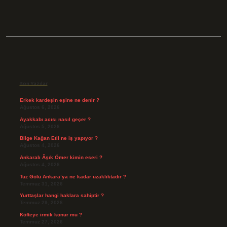
Sidebar
Son Yazılar
Erkek kardeşin eşine ne denir ?
Ağustos 6, 2026
Ayakkabı acısı nasıl geçer ?
Ağustos 5, 2026
Bilge Kağan Etil ne iş yapıyor ?
Ağustos 4, 2026
Ankaralı Âşık Ömer kimin eseri ?
Ağustos 4, 2026
Tuz Gölü Ankara’ya ne kadar uzaklıktadır ?
Temmuz 31, 2026
Yurttaşlar hangi haklara sahiptir ?
Temmuz 29, 2026
Köfteye irmik konur mu ?
Temmuz 27, 2026