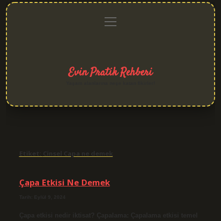
menüyü
Anasayfa
Gizlilik
Yasal
Hakkımızda
aç
Politikası
Uyarı
Evin Pratik Rehberi
Yaşam alanlarına neşe katan fikirler!
Etiket:
Cinsel Capa ne demek
Çapa Etkisi Ne Demek
Tarih: Eylül 9, 2024
Çapa etkisi nedir iktisat? Çapalama: Çapalama etkisi temel