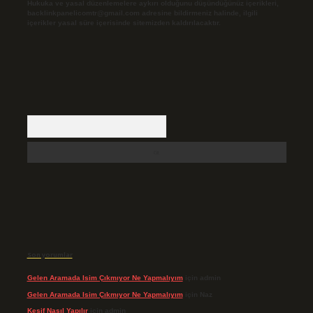
Hukuka ve yasal düzenlemelere aykırı olduğunu düşündüğünüz içerikleri,
backlinkpanelicomtr@gmail.com
adresine bildirmeniz halinde, ilgili
içerikler yasal süre içerisinde sitemizden kaldırılacaktır.
Arama
Son yorumlar
Gelen Aramada Isim Çıkmıyor Ne Yapmalıyım
için
admin
Gelen Aramada Isim Çıkmıyor Ne Yapmalıyım
için
Naz
Keşif Nasıl Yapılır
için
admin