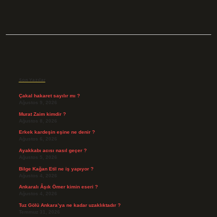
Sidebar
Son Yazılar
Çakal hakaret sayılır mı ?
Ağustos 9, 2026
Murat Zaim kimdir ?
Ağustos 8, 2026
Erkek kardeşin eşine ne denir ?
Ağustos 6, 2026
Ayakkabı acısı nasıl geçer ?
Ağustos 5, 2026
Bilge Kağan Etil ne iş yapıyor ?
Ağustos 4, 2026
Ankaralı Âşık Ömer kimin eseri ?
Ağustos 4, 2026
Tuz Gölü Ankara’ya ne kadar uzaklıktadır ?
Temmuz 31, 2026