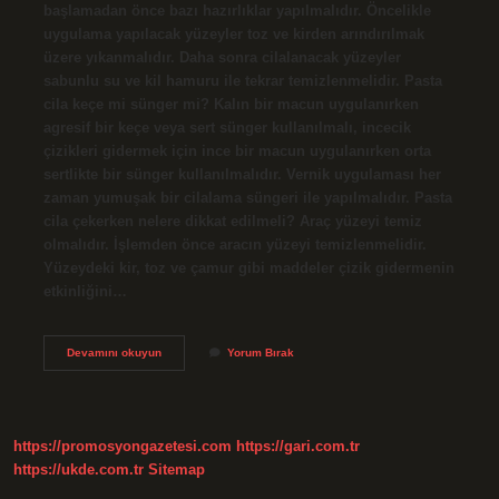
başlamadan önce bazı hazırlıklar yapılmalıdır. Öncelikle
uygulama yapılacak yüzeyler toz ve kirden arındırılmak
üzere yıkanmalıdır. Daha sonra cilalanacak yüzeyler
sabunlu su ve kil hamuru ile tekrar temizlenmelidir. Pasta
cila keçe mi sünger mi? Kalın bir macun uygulanırken
agresif bir keçe veya sert sünger kullanılmalı, incecik
çizikleri gidermek için ince bir macun uygulanırken orta
sertlikte bir sünger kullanılmalıdır. Vernik uygulaması her
zaman yumuşak bir cilalama süngeri ile yapılmalıdır. Pasta
cila çekerken nelere dikkat edilmeli? Araç yüzeyi temiz
olmalıdır. İşlemden önce aracın yüzeyi temizlenmelidir.
Yüzeydeki kir, toz ve çamur gibi maddeler çizik gidermenin
etkinliğini…
Pasta
Devamını okuyun
Yorum Bırak
Cila
Sırasıyla
Nasıl
Yapılır
https://promosyongazetesi.com
https://gari.com.tr
https://ukde.com.tr
Sitemap