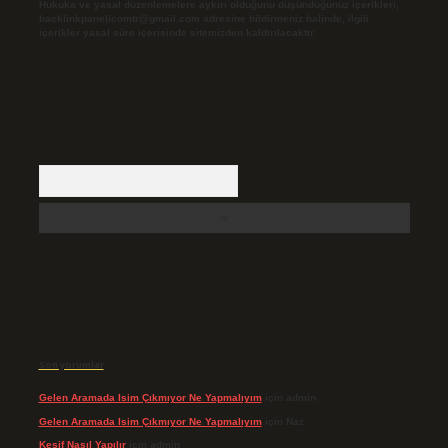
Hukuka ve yasal düzenlemelere aykırı olduğunu düşündüğünüz içerikleri,
backlinkpanelicomtr@gmail.com
adresine bildirmeniz halinde, ilgili
içerikler yasal süre içerisinde sitemizden kaldırılacaktır.
Arama
Son yorumlar
Gelen Aramada Isim Çıkmıyor Ne Yapmalıyım
için
admin
Gelen Aramada Isim Çıkmıyor Ne Yapmalıyım
için
Naz
Keşif Nasıl Yapılır
için
admin