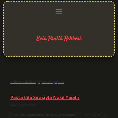
menüyü
Anasayfa
Gizlilik
Yasal
Hakkımızda
aç
Politikası
Uyarı
Evin Pratik Rehberi
Yaşam alanlarına neşe katan fikirler!
Etiket:
Cila hangi ped ile yapılır
Pasta Cila Sırasıyla Nasıl Yapılır
Tarih: Eylül 27, 2024
Pasta cila yapmadan önce ne yapılmalı? Cilalama işlemine