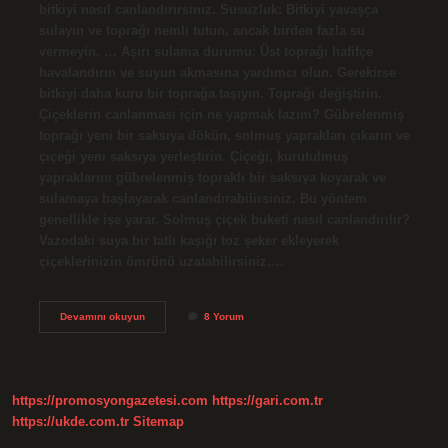
bitkiyi nasıl canlandırırsınız. Susuzluk: Bitkiyi yavaşça
sulayın ve toprağı nemli tutun, ancak birden fazla su
vermeyin. … Aşırı sulama durumu: Üst toprağı hafifçe
havalandırın ve suyun akmasına yardımcı olun. Gerekirse
bitkiyi daha kuru bir toprağa taşıyın. Toprağı değiştirin.
Çiçeklerin canlanması için ne yapmak lazım? Gübrelenmiş
toprağı yeni bir saksıya dökün, solmuş yaprakları çıkarın ve
çiçeği yeni saksıya yerleştirin. Çiçeği, kurutulmuş
yapraklarını gübrelenmiş topraklı bir saksıya koyarak ve
sulamaya başlayarak canlandırabilirsiniz. Bu yöntem
genellikle işe yarar. Solmuş çiçek buketi nasıl canlandırılır?
Vazodaki suya bir tatlı kaşığı toz şeker ekleyerek
çiçeklerinizin ömrünü uzatabilirsiniz.…
Tamamen
Devamını okuyun
8 Yorum
Kuruyan
Çiçek
Nasıl
Canlandırılır
https://promosyongazetesi.com
https://gari.com.tr
https://ukde.com.tr
Sitemap