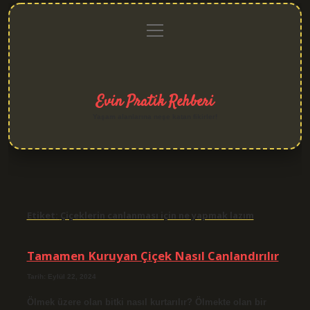
menüyü
Anasayfa
Gizlilik
Yasal
Hakkımızda
aç
Politikası
Uyarı
Evin Pratik Rehberi
Yaşam alanlarına neşe katan fikirler!
Etiket:
Çiçeklerin canlanması için ne yapmak lazım
Tamamen Kuruyan Çiçek Nasıl Canlandırılır
Tarih: Eylül 22, 2024
Ölmek üzere olan bitki nasıl kurtarılır? Ölmekte olan bir