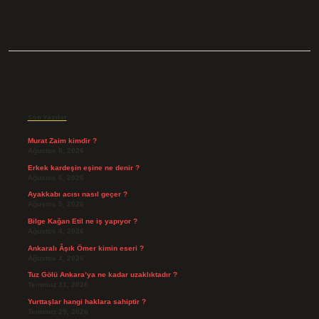
Sidebar
Son Yazılar
Murat Zaim kimdir ?
Ağustos 8, 2026
Erkek kardeşin eşine ne denir ?
Ağustos 6, 2026
Ayakkabı acısı nasıl geçer ?
Ağustos 5, 2026
Bilge Kağan Etil ne iş yapıyor ?
Ağustos 4, 2026
Ankaralı Âşık Ömer kimin eseri ?
Ağustos 4, 2026
Tuz Gölü Ankara’ya ne kadar uzaklıktadır ?
Temmuz 31, 2026
Yurttaşlar hangi haklara sahiptir ?
Temmuz 29, 2026