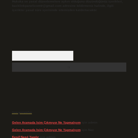
Hukuka ve yasal düzenlemelere aykırı olduğunu düşündüğünüz içerikleri,
backlinkpanelicomtr@gmail.com
adresine bildirmeniz halinde, ilgili
içerikler yasal süre içerisinde sitemizden kaldırılacaktır.
Arama
Son yorumlar
Gelen Aramada Isim Çıkmıyor Ne Yapmalıyım
için
admin
Gelen Aramada Isim Çıkmıyor Ne Yapmalıyım
için
Naz
Keşif Nasıl Yapılır
için
admin