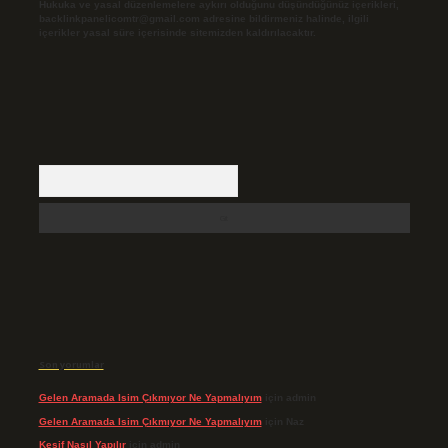
Hukuka ve yasal düzenlemelere aykırı olduğunu düşündüğünüz içerikleri,
backlinkpanelicomtr@gmail.com
adresine bildirmeniz halinde, ilgili
içerikler yasal süre içerisinde sitemizden kaldırılacaktır.
Arama
Son yorumlar
Gelen Aramada Isim Çıkmıyor Ne Yapmalıyım
için
admin
Gelen Aramada Isim Çıkmıyor Ne Yapmalıyım
için
Naz
Keşif Nasıl Yapılır
için
admin