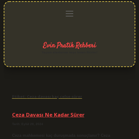
menüyü
Anasayfa
Gizlilik
Yasal
Hakkımızda
aç
Politikası
Uyarı
Evin Pratik Rehberi
Yaşam alanlarına neşe katan fikirler!
Etiket:
Ceza davası kaç celse sürer
Ceza Davası Ne Kadar Sürer
Tarih: Eylül 28, 2024
Ceza mahkemesi kaç duruşmada sonuçlanır? Ceza