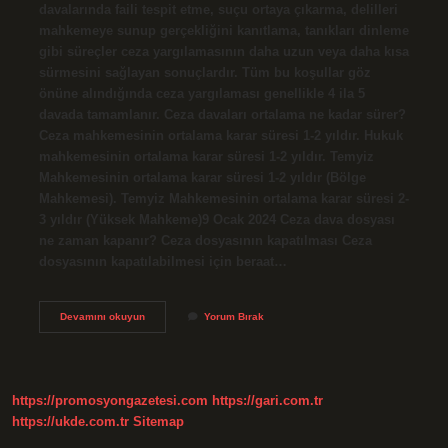
davalarında faili tespit etme, suçu ortaya çıkarma, delilleri
mahkemeye sunup gerçekliğini kanıtlama, tanıkları dinleme
gibi süreçler ceza yargılamasının daha uzun veya daha kısa
sürmesini sağlayan sonuçlardır. Tüm bu koşullar göz
önüne alındığında ceza yargılaması genellikle 4 ila 5
davada tamamlanır. Ceza davaları ortalama ne kadar sürer?
Ceza mahkemesinin ortalama karar süresi 1-2 yıldır. Hukuk
mahkemesinin ortalama karar süresi 1-2 yıldır. Temyiz
Mahkemesinin ortalama karar süresi 1-2 yıldır (Bölge
Mahkemesi). Temyiz Mahkemesinin ortalama karar süresi 2-
3 yıldır (Yüksek Mahkeme)9 Ocak 2024 Ceza dava dosyası
ne zaman kapanır? Ceza dosyasının kapatılması Ceza
dosyasının kapatılabilmesi için beraat…
Ceza
Devamını okuyun
Yorum Bırak
Davası
Ne
Kadar
Sürer
https://promosyongazetesi.com
https://gari.com.tr
https://ukde.com.tr
Sitemap