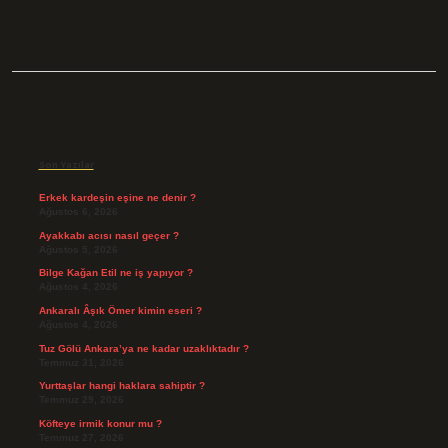
Sidebar
Son Yazılar
Erkek kardeşin eşine ne denir ?
Ağustos 6, 2026
Ayakkabı acısı nasıl geçer ?
Ağustos 5, 2026
Bilge Kağan Etil ne iş yapıyor ?
Ağustos 4, 2026
Ankaralı Âşık Ömer kimin eseri ?
Ağustos 4, 2026
Tuz Gölü Ankara’ya ne kadar uzaklıktadır ?
Temmuz 31, 2026
Yurttaşlar hangi haklara sahiptir ?
Temmuz 29, 2026
Köfteye irmik konur mu ?
Temmuz 27, 2026