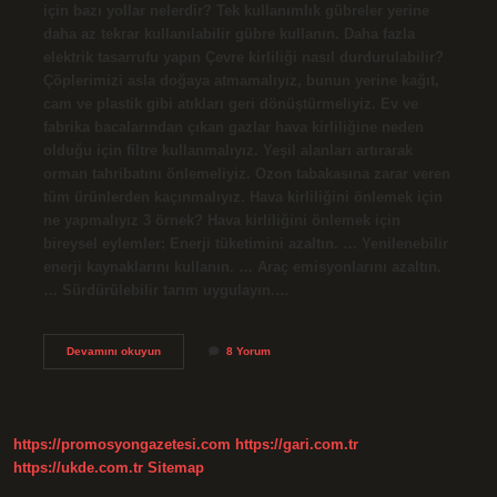
için bazı yollar nelerdir? Tek kullanımlık gübreler yerine
daha az tekrar kullanılabilir gübre kullanın. Daha fazla
elektrik tasarrufu yapın Çevre kirliliği nasıl durdurulabilir?
Çöplerimizi asla doğaya atmamalıyız, bunun yerine kağıt,
cam ve plastik gibi atıkları geri dönüştürmeliyiz. Ev ve
fabrika bacalarından çıkan gazlar hava kirliliğine neden
olduğu için filtre kullanmalıyız. Yeşil alanları artırarak
orman tahribatını önlemeliyiz. Ozon tabakasına zarar veren
tüm ürünlerden kaçınmalıyız. Hava kirliliğini önlemek için
ne yapmalıyız 3 örnek? Hava kirliliğini önlemek için
bireysel eylemler: Enerji tüketimini azaltın. … Yenilenebilir
enerji kaynaklarını kullanın. … Araç emisyonlarını azaltın.
… Sürdürülebilir tarım uygulayın.…
Çevre
Devamını okuyun
8 Yorum
Kirliliğinin
Çözüm
Önerileri
Nelerdir
https://promosyongazetesi.com
https://gari.com.tr
https://ukde.com.tr
Sitemap