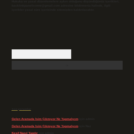
Hukuka ve yasal düzenlemelere aykırı olduğunu düşündüğünüz içerikleri,
backlinkpanelicomtr@gmail.com
adresine bildirmeniz halinde, ilgili
içerikler yasal süre içerisinde sitemizden kaldırılacaktır.
Arama
Son yorumlar
Gelen Aramada Isim Çıkmıyor Ne Yapmalıyım
için
admin
Gelen Aramada Isim Çıkmıyor Ne Yapmalıyım
için
Naz
Keşif Nasıl Yapılır
için
admin