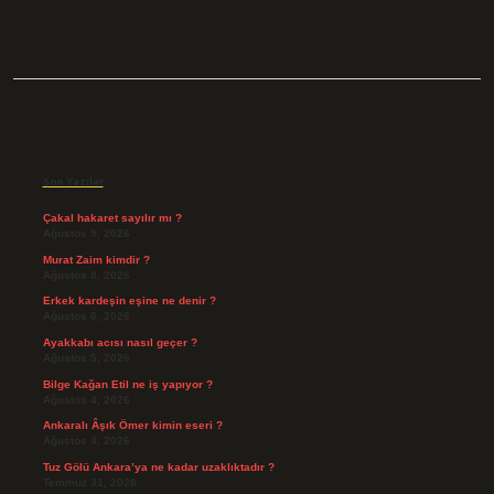
Sidebar
Son Yazılar
Çakal hakaret sayılır mı ?
Ağustos 9, 2026
Murat Zaim kimdir ?
Ağustos 8, 2026
Erkek kardeşin eşine ne denir ?
Ağustos 6, 2026
Ayakkabı acısı nasıl geçer ?
Ağustos 5, 2026
Bilge Kağan Etil ne iş yapıyor ?
Ağustos 4, 2026
Ankaralı Âşık Ömer kimin eseri ?
Ağustos 4, 2026
Tuz Gölü Ankara’ya ne kadar uzaklıktadır ?
Temmuz 31, 2026