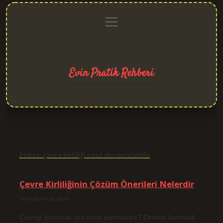
menüyü
Anasayfa
Gizlilik
Yasal
Hakkımızda
aç
Politikası
Uyarı
Evin Pratik Rehberi
Yaşam alanlarına neşe katan fikirler!
Etiket:
Çevre kirliliği nasıl durdurulabilir
Çevre Kirliliğinin Çözüm Önerileri Nelerdir
Tarih: Eylül 16, 2024
Çevreyi korumak için neler yapmalıyız? Çevreyi korumak