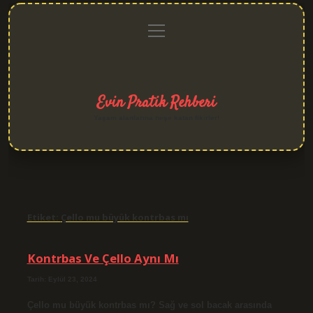
menüyü
Anasayfa
Gizlilik
Yasal
Hakkımızda
aç
Politikası
Uyarı
Evin Pratik Rehberi
Yaşam alanlarına neşe katan fikirler!
Etiket:
Çello mu büyük kontrbas mı
Kontrbas Ve Çello Aynı Mı
Tarih: Eylül 23, 2024
Çello mu büyük kontrbas mı? Sağ ve sol bacak arasında