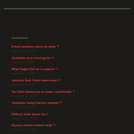
Sidebar
Son Yazılar
Erkek kardeşin eşine ne denir ?
Ağustos 6, 2026
Ayakkabı acısı nasıl geçer ?
Ağustos 5, 2026
Bilge Kağan Etil ne iş yapıyor ?
Ağustos 4, 2026
Ankaralı Âşık Ömer kimin eseri ?
Ağustos 4, 2026
Tuz Gölü Ankara’ya ne kadar uzaklıktadır ?
Temmuz 31, 2026
Yurttaşlar hangi haklara sahiptir ?
Temmuz 29, 2026
Köfteye irmik konur mu ?
Temmuz 27, 2026
Kiyana isminin anlamı nedir ?
Temmuz 25, 2026