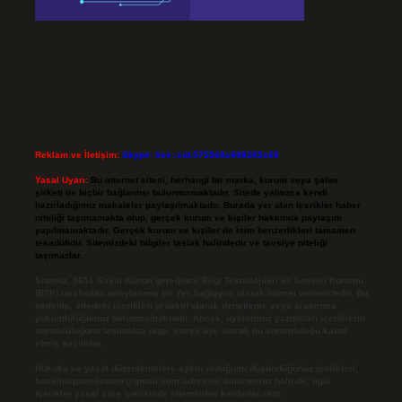
Reklam ve İletişim:
Skype: live:.cid.575569c608265c69
Yasal Uyarı:
Bu internet sitesi, herhangi bir marka, kurum veya şahıs
şirketi ile hiçbir bağlantısı bulunmamaktadır. Sitede yalnızca kendi
hazırladığımız makaleler paylaşılmaktadır. Burada yer alan içerikler haber
niteliği taşımamakta olup, gerçek kurum ve kişiler hakkında paylaşım
yapılmamaktadır. Gerçek kurum ve kişiler ile isim benzerlikleri tamamen
tesadüfidir. Sitemizdeki bilgiler taslak halindedir ve tavsiye niteliği
taşımazlar.
Sitemiz, 5651 Sayılı Kanun gereğince Bilgi Teknolojileri ve İletişim Kurumu
(BTK) tarafından onaylanmış bir Yer Sağlayıcı olarak hizmet vermektedir. Bu
nedenle, sitedeki içerikleri proaktif olarak denetleme veya araştırma
yükümlülüğümüz bulunmamaktadır. Ancak, üyelerimiz yazdıkları içeriklerin
sorumluluğunu taşımakta olup, siteye üye olarak bu sorumluluğu kabul
etmiş sayılırlar.
Hukuka ve yasal düzenlemelere aykırı olduğunu düşündüğünüz içerikleri,
backlinkpanelicomtr@gmail.com
adresine bildirmeniz halinde, ilgili
içerikler yasal süre içerisinde sitemizden kaldırılacaktır.