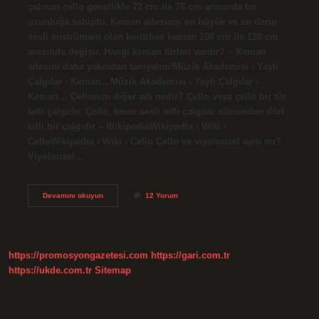
çalınan çello genellikle 72 cm ile 76 cm arasında bir
uzunluğa sahiptir. Keman ailesinin en büyük ve en derin
sesli enstrümanı olan kontrbas keman 108 cm ile 120 cm
arasında değişir. Hangi keman türleri vardır? – Keman
ailesini daha yakından tanıyalım!Müzik Akademisi › Yaylı
Çalgılar › Keman…Müzik Akademisi › Yaylı Çalgılar ›
Keman… Çellonun diğer adı nedir? Çello veya çello bir tür
telli çalgıdır. Çello, tenor sesli telli çalgılar ailesinden dört
telli bir çalgıdır – WikipediaWikipedia › Wiki ›
CelloWikipedia › Wiki › Cello Çello ve viyolonsel aynı mı?
Viyolonsel…
Kontrbas
Devamını okuyun
12 Yorum
Ve
Çello
Aynı
Mı
https://promosyongazetesi.com
https://gari.com.tr
https://ukde.com.tr
Sitemap