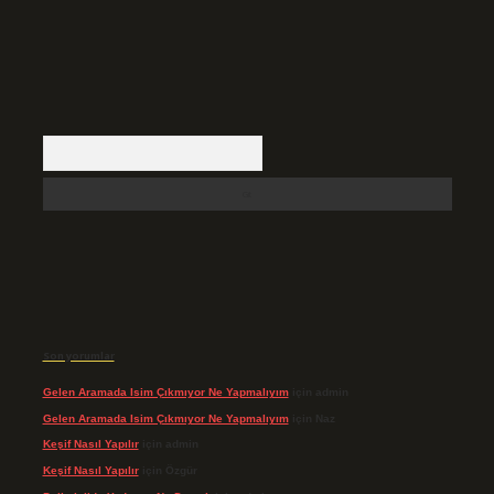
Arama
Son yorumlar
Gelen Aramada Isim Çıkmıyor Ne Yapmalıyım
için
admin
Gelen Aramada Isim Çıkmıyor Ne Yapmalıyım
için
Naz
Keşif Nasıl Yapılır
için
admin
Keşif Nasıl Yapılır
için
Özgür