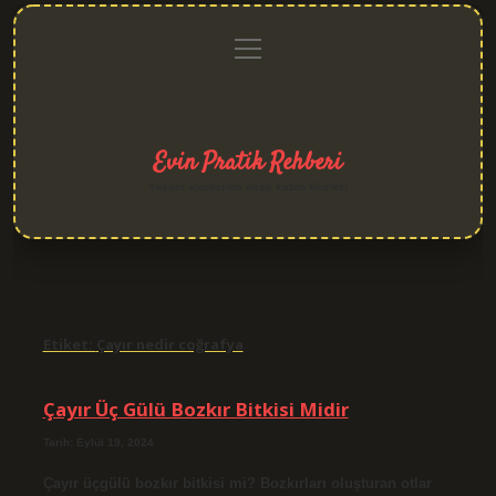
menüyü
Anasayfa
Gizlilik
Yasal
Hakkımızda
aç
Politikası
Uyarı
Evin Pratik Rehberi
Yaşam alanlarına neşe katan fikirler!
Etiket:
Çayır nedir coğrafya
Çayır Üç Gülü Bozkır Bitkisi Midir
Tarih: Eylül 19, 2024
Çayır üçgülü bozkır bitkisi mi? Bozkırları oluşturan otlar