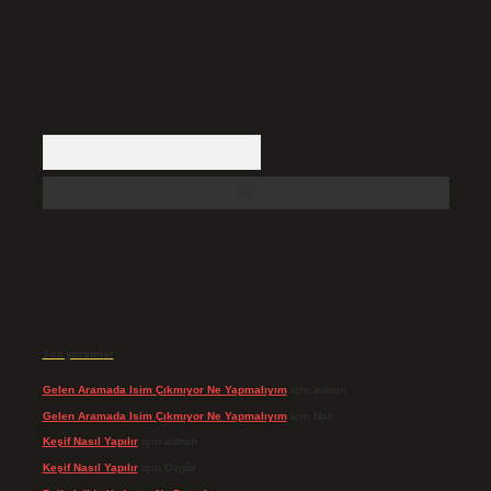
Arama
Son yorumlar
Gelen Aramada Isim Çıkmıyor Ne Yapmalıyım
için
admin
Gelen Aramada Isim Çıkmıyor Ne Yapmalıyım
için
Naz
Keşif Nasıl Yapılır
için
admin
Keşif Nasıl Yapılır
için
Özgür