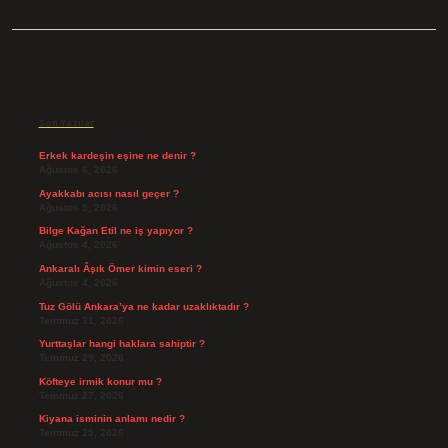
Sidebar
Son Yazılar
Erkek kardeşin eşine ne denir ?
Ağustos 6, 2026
Ayakkabı acısı nasıl geçer ?
Ağustos 5, 2026
Bilge Kağan Etil ne iş yapıyor ?
Ağustos 4, 2026
Ankaralı Âşık Ömer kimin eseri ?
Ağustos 4, 2026
Tuz Gölü Ankara’ya ne kadar uzaklıktadır ?
Temmuz 31, 2026
Yurttaşlar hangi haklara sahiptir ?
Temmuz 29, 2026
Köfteye irmik konur mu ?
Temmuz 27, 2026
Kiyana isminin anlamı nedir ?
Temmuz 25, 2026