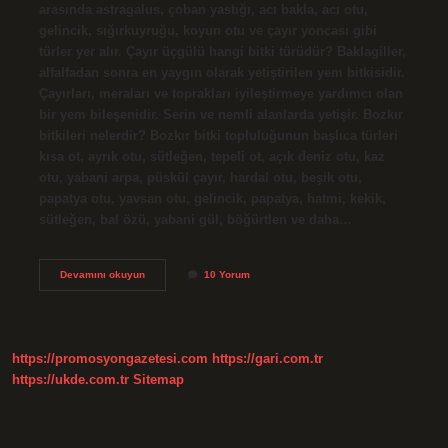
arasında astragalus, çoban yastığı, acı bakla, acı otu,
gelincik, sığırkuyruğu, koyun otu ve çayır yoncası gibi
türler yer alır. Çayır üçgülü hangi bitki türüdür? Baklagiller,
alfalfadan sonra en yaygın olarak yetiştirilen yem bitkisidir.
Çayırları, meraları ve toprakları iyileştirmeye yardımcı olan
bir yem bileşenidir. Serin ve nemli alanlarda yetişir. Bozkır
bitkileri nelerdir? Bozkır bitki topluluğunun başlıca türleri
kısa ot, ayrık otu, sütleğen, tepeli ot, açık deniz otu, kaz
otu, yabani arpa, püskül çayır, hardal otu, beşik otu,
papatya otu, yavsan otu, gelincik, papatya, hatmi, kekik,
sütleğen, bal özü, yabani gül, böğürtlen ve daha…
Çayır
Devamını okuyun
10 Yorum
Üç
Gülü
Bozkır
Bitkisi
Midir
https://promosyongazetesi.com
https://gari.com.tr
https://ukde.com.tr
Sitemap