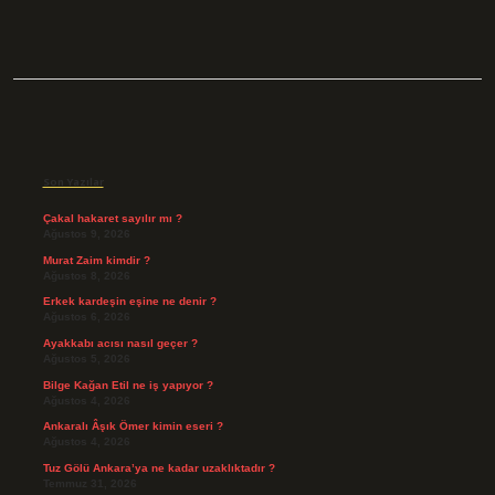
Sidebar
Son Yazılar
Çakal hakaret sayılır mı ?
Ağustos 9, 2026
Murat Zaim kimdir ?
Ağustos 8, 2026
Erkek kardeşin eşine ne denir ?
Ağustos 6, 2026
Ayakkabı acısı nasıl geçer ?
Ağustos 5, 2026
Bilge Kağan Etil ne iş yapıyor ?
Ağustos 4, 2026
Ankaralı Âşık Ömer kimin eseri ?
Ağustos 4, 2026
Tuz Gölü Ankara’ya ne kadar uzaklıktadır ?
Temmuz 31, 2026