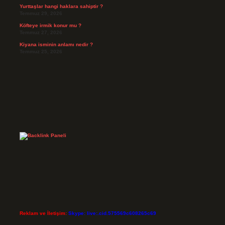
Yurttaşlar hangi haklara sahiptir ?
Temmuz 29, 2026
Köfteye irmik konur mu ?
Temmuz 27, 2026
Kiyana isminin anlamı nedir ?
Temmuz 25, 2026
Reklam ve İletişim:
Skype: live:.cid.575569c608265c69