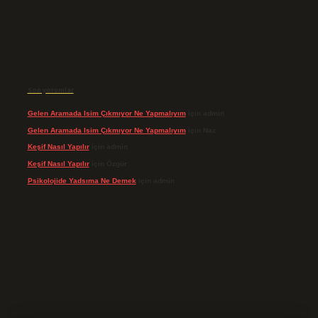
Son yorumlar
Gelen Aramada Isim Çıkmıyor Ne Yapmalıyım
için
admin
Gelen Aramada Isim Çıkmıyor Ne Yapmalıyım
için
Naz
Keşif Nasıl Yapılır
için
admin
Keşif Nasıl Yapılır
için
Özgür
Psikolojide Yadsıma Ne Demek
için
admin
riş