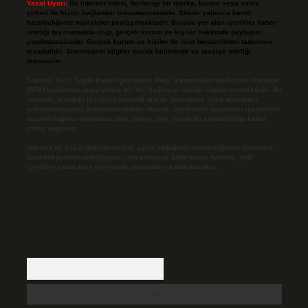
Yasal Uyarı:
Bu internet sitesi, herhangi bir marka, kurum veya şahıs
şirketi ile hiçbir bağlantısı bulunmamaktadır. Sitede yalnızca kendi
hazırladığımız makaleler paylaşılmaktadır. Burada yer alan içerikler haber
niteliği taşımamakta olup, gerçek kurum ve kişiler hakkında paylaşım
yapılmamaktadır. Gerçek kurum ve kişiler ile isim benzerlikleri tamamen
tesadüfidir. Sitemizdeki bilgiler taslak halindedir ve tavsiye niteliği
taşımazlar.
Sitemiz, 5651 Sayılı Kanun gereğince Bilgi Teknolojileri ve İletişim Kurumu
(BTK) tarafından onaylanmış bir Yer Sağlayıcı olarak hizmet vermektedir. Bu
nedenle, sitedeki içerikleri proaktif olarak denetleme veya araştırma
yükümlülüğümüz bulunmamaktadır. Ancak, üyelerimiz yazdıkları içeriklerin
sorumluluğunu taşımakta olup, siteye üye olarak bu sorumluluğu kabul
etmiş sayılırlar.
Hukuka ve yasal düzenlemelere aykırı olduğunu düşündüğünüz içerikleri,
backlinkpanelicomtr@gmail.com
adresine bildirmeniz halinde, ilgili
içerikler yasal süre içerisinde sitemizden kaldırılacaktır.
Arama