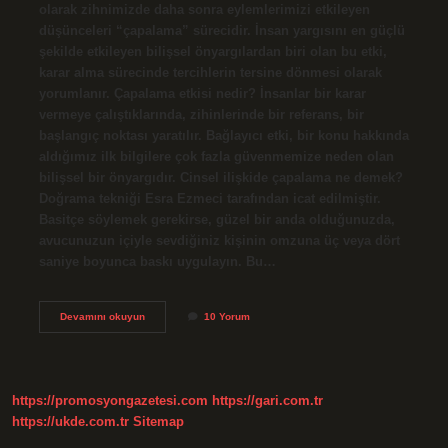
olarak zihnimizde daha sonra eylemlerimizi etkileyen
düşünceleri “çapalama” sürecidir. İnsan yargısını en güçlü
şekilde etkileyen bilişsel önyargılardan biri olan bu etki,
karar alma sürecinde tercihlerin tersine dönmesi olarak
yorumlanır. Çapalama etkisi nedir? İnsanlar bir karar
vermeye çalıştıklarında, zihinlerinde bir referans, bir
başlangıç ​​noktası yaratılır. Bağlayıcı etki, bir konu hakkında
aldığımız ilk bilgilere çok fazla güvenmemize neden olan
bilişsel bir önyargıdır. Cinsel ilişkide çapalama ne demek?
Doğrama tekniği Esra Ezmeci tarafından icat edilmiştir.
Basitçe söylemek gerekirse, güzel bir anda olduğunuzda,
avucunuzun içiyle sevdiğiniz kişinin omzuna üç veya dört
saniye boyunca baskı uygulayın. Bu…
Çapa
Devamını okuyun
10 Yorum
Etkisi
Ne
Demek
https://promosyongazetesi.com
https://gari.com.tr
https://ukde.com.tr
Sitemap