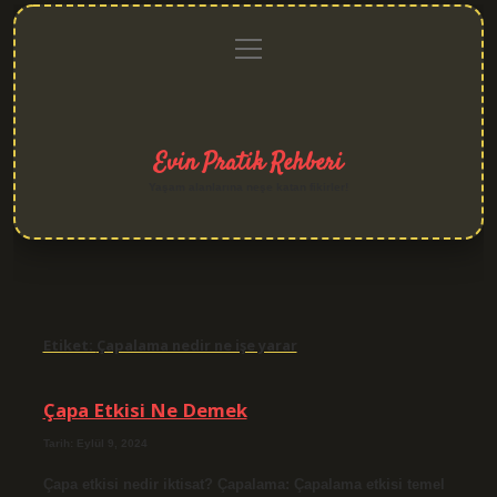
menüyü
Anasayfa
Gizlilik
Yasal
Hakkımızda
aç
Politikası
Uyarı
Evin Pratik Rehberi
Yaşam alanlarına neşe katan fikirler!
Etiket:
Çapalama nedir ne işe yarar
Çapa Etkisi Ne Demek
Tarih: Eylül 9, 2024
Çapa etkisi nedir iktisat? Çapalama: Çapalama etkisi temel