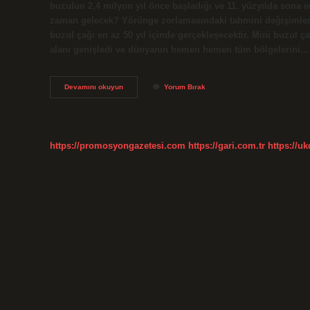
buzulun 2,4 milyon yıl önce başladığı ve 11. yüzyılda sona e
zaman gelecek? Yörünge zorlamasındaki tahmini değişimler; 
buzul çağı en az 50 yıl içinde gerçekleşecektir. Mini buzul 
alanı genişledi ve dünyanın hemen hemen tüm bölgelerini…
Buzul
Devamını okuyun
Yorum Bırak
Çağı
Ne
Kadar
Sürer
https://promosyongazetesi.com
https://gari.com.tr
https://u