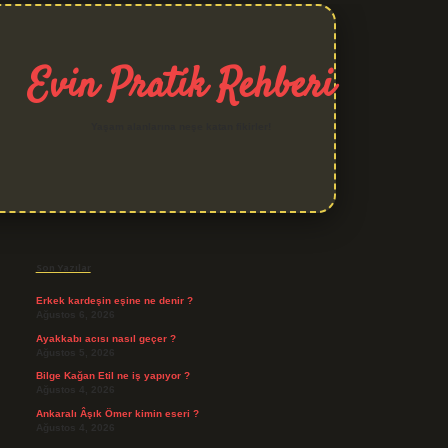
Evin Pratik Rehberi
Yaşam alanlarına neşe katan fikirler!
Sidebar
grand opera bet giriş
Son Yazılar
Erkek kardeşin eşine ne denir ?
Ağustos 6, 2026
Ayakkabı acısı nasıl geçer ?
Ağustos 5, 2026
Bilge Kağan Etil ne iş yapıyor ?
Ağustos 4, 2026
Ankaralı Âşık Ömer kimin eseri ?
Ağustos 4, 2026