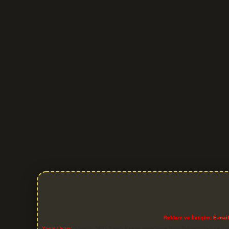
Reklam ve İletişim:
E-mai
Yasal Uyarı:
Sitemiz, 5651 Sayılı Kanun gereğince Bilgi Teknolojileri ve İl