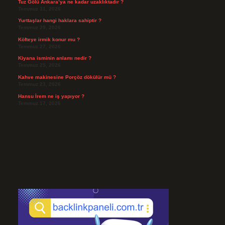
Tuz Gölü Ankara’ya ne kadar uzaklıktadır ?
Temmuz 31, 2026
Yurttaşlar hangi haklara sahiptir ?
Temmuz 29, 2026
Köfteye irmik konur mu ?
Temmuz 27, 2026
Kiyana isminin anlamı nedir ?
Temmuz 25, 2026
Kahve makinesine Porçöz dökülür mü ?
Temmuz 23, 2026
Hansu İrem ne iş yapıyor ?
Temmuz 17, 2026