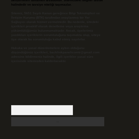
benzerlikleri tamamen tesadüfidir. Sitemizdeki bilgiler taslak
halindedir ve tavsiye niteliği taşımazlar.
Sitemiz, 5651 Sayılı Kanun gereğince Bilgi Teknolojileri ve
İletişim Kurumu (BTK) tarafından onaylanmış bir Yer
Sağlayıcı olarak hizmet vermektedir. Bu nedenle, sitedeki
içerikleri proaktif olarak denetleme veya araştırma
yükümlülüğümüz bulunmamaktadır. Ancak, üyelerimiz
yazdıkları içeriklerin sorumluluğunu taşımakta olup, siteye
üye olarak bu sorumluluğu kabul etmiş sayılırlar.
Hukuka ve yasal düzenlemelere aykırı olduğunu
düşündüğünüz içerikleri,
backlinkpanelicomtr@gmail.com
adresine bildirmeniz halinde, ilgili içerikler yasal süre
içerisinde sitemizden kaldırılacaktır.
Arama