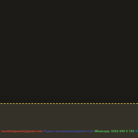
l:
backlinkpaneli@gmail.com
Teams:
forumhizmeti@gmail.com
Whatsapp: 0262 606 0 726
T
etişim Kurumu (BTK) tarafından onaylanmış bir Yer Sağlayıcı olarak hizmet vermektedir. Bu ne