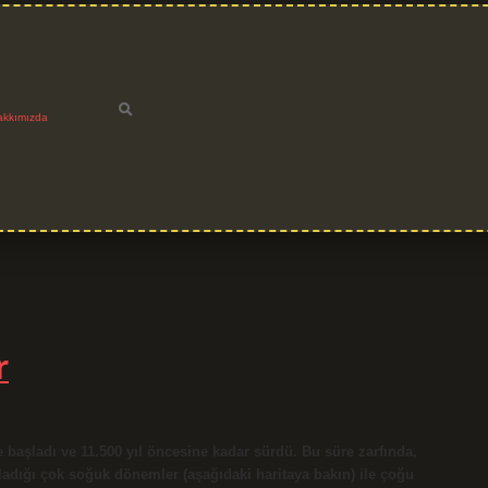
akkımızda
r
 başladı ve 11.500 yıl öncesine kadar sürdü. Bu süre zarfında,
adığı çok soğuk dönemler (aşağıdaki haritaya bakın) ile çoğu