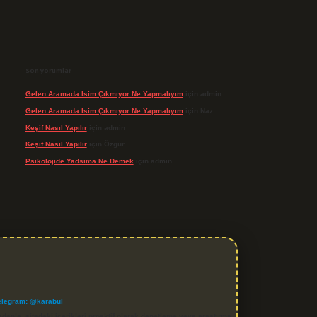
Son yorumlar
Gelen Aramada Isim Çıkmıyor Ne Yapmalıyım
için
admin
Gelen Aramada Isim Çıkmıyor Ne Yapmalıyım
için
Naz
Keşif Nasıl Yapılır
için
admin
Keşif Nasıl Yapılır
için
Özgür
Psikolojide Yadsıma Ne Demek
için
admin
elegram: @karabul
denle, sitedeki içerikleri proaktif olarak denetleme veya araştırma