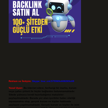
Reklam ve İletişim:
Skype: live:.cid.575569c608265c69
Yasal Uyarı:
Bu internet sitesi, herhangi bir marka, kurum
veya şahıs şirketi ile hiçbir bağlantısı bulunmamaktadır.
Sitede yalnızca kendi hazırladığımız makaleler
paylaşılmaktadır. Burada yer alan içerikler haber niteliği
taşımamakta olup, gerçek kurum ve kişiler hakkında
paylaşım yapılmamaktadır. Gerçek kurum ve kişiler ile isim