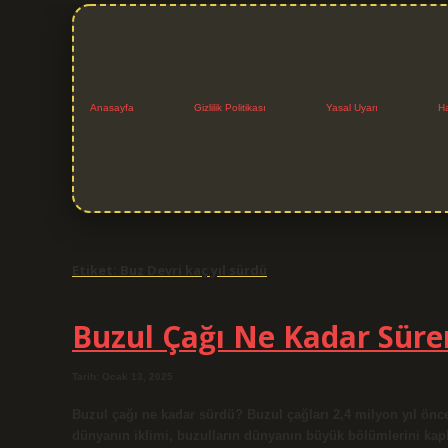
Anasayfa
Gizlilik Politikası
Yasal Uyarı
H
Etiket:
Buz Devri kaç yıl sürdü
Buzul Çağı Ne Kadar Süre
Tarih: Ocak 13, 2025
Buzul çağı ne kadar sürdü? Buzul çağları 2,4 milyon yıl önce
dünyanın iklimi, buzulların dünyanın büyük bölümlerini kapl