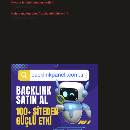
Kiyana isminin anlamı nedir ?
Temmuz 25, 2026
Kahve makinesine Porçöz dökülür mü ?
Temmuz 23, 2026