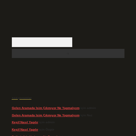
Arama
Son yorumlar
Gelen Aramada Isim Çıkmıyor Ne Yapmalıyım
için
admin
Gelen Aramada Isim Çıkmıyor Ne Yapmalıyım
için
Naz
Keşif Nasıl Yapılır
için
admin
Keşif Nasıl Yapılır
için
Özgür