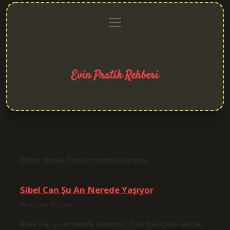
menüyü
Anasayfa
Gizlilik
Yasal
Hakkımızda
aç
Politikası
Uyarı
Evin Pratik Rehberi
Yaşam alanlarına neşe katan fikirler!
Etiket:
Burak Özçivit nerede oturuyor
Sibel Can Şu An Nerede Yaşıyor
Tarih: Eylül 29, 2024
Sibel Can şu an nerede oturuyor? Türk müziğinin sevilen