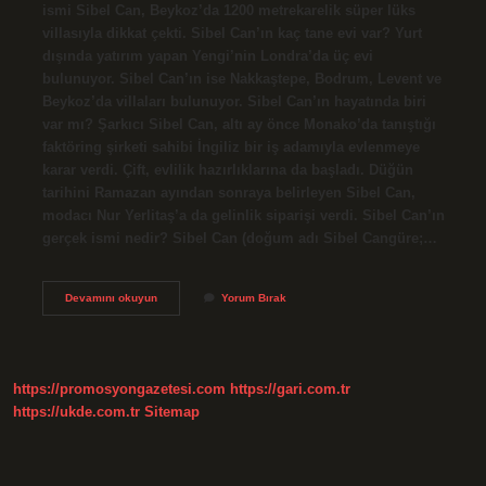
ismi Sibel Can, Beykoz’da 1200 metrekarelik süper lüks
villasıyla dikkat çekti. Sibel Can’ın kaç tane evi var? Yurt
dışında yatırım yapan Yengi’nin Londra’da üç evi
bulunuyor. Sibel Can’ın ise Nakkaştepe, Bodrum, Levent ve
Beykoz’da villaları bulunuyor. Sibel Can’ın hayatında biri
var mı? Şarkıcı Sibel Can, altı ay önce Monako’da tanıştığı
faktöring şirketi sahibi İngiliz bir iş adamıyla evlenmeye
karar verdi. Çift, evlilik hazırlıklarına da başladı. Düğün
tarihini Ramazan ayından sonraya belirleyen Sibel Can,
modacı Nur Yerlitaş’a da gelinlik siparişi verdi. Sibel Can’ın
gerçek ismi nedir? Sibel Can (doğum adı Sibel Cangüre;…
Sibel
Devamını okuyun
Yorum Bırak
Can
Şu
An
Nerede
Yaşıyor
https://promosyongazetesi.com
https://gari.com.tr
https://ukde.com.tr
Sitemap