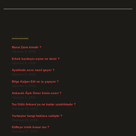
Sidebar
Son Yazılar
Murat Zaim kimdir ?
Ağustos 8, 2026
Erkek kardeşin eşine ne denir ?
Ağustos 6, 2026
Ayakkabı acısı nasıl geçer ?
Ağustos 5, 2026
Bilge Kağan Etil ne iş yapıyor ?
Ağustos 4, 2026
Ankaralı Âşık Ömer kimin eseri ?
Ağustos 4, 2026
Tuz Gölü Ankara’ya ne kadar uzaklıktadır ?
Temmuz 31, 2026
Yurttaşlar hangi haklara sahiptir ?
Temmuz 29, 2026
Köfteye irmik konur mu ?
Temmuz 27, 2026