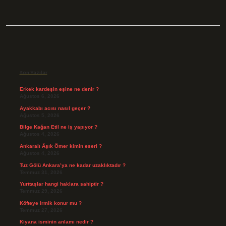
Sidebar
Son Yazılar
Erkek kardeşin eşine ne denir ?
Ağustos 6, 2026
Ayakkabı acısı nasıl geçer ?
Ağustos 5, 2026
Bilge Kağan Etil ne iş yapıyor ?
Ağustos 4, 2026
Ankaralı Âşık Ömer kimin eseri ?
Ağustos 4, 2026
Tuz Gölü Ankara’ya ne kadar uzaklıktadır ?
Temmuz 31, 2026
Yurttaşlar hangi haklara sahiptir ?
Temmuz 29, 2026
Köfteye irmik konur mu ?
Temmuz 27, 2026
Kiyana isminin anlamı nedir ?