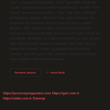
“han” unvanının birleşimidir. “Kara” genellikle Türkçede
“siyah” anlamına gelse de bazı bağlamlarda “büyük” veya
“güçlü” anlamına da gelebilir. “Han” eski Türk ve Moğol
kültürlerinde yüksek rütbeli bir lider veya hükümdar için
kullanılan bir unvandır. Bozkurt isminin anlamı nedir?
Bozkurt, Türk, Moğol ve Altay mitolojisinde kutsal bir
hayvan ve ulusal semboldür. Boskord ve Pusgurt olarak da
adlandırılır. Bozkaskır ve Çalkurd kelimeleri de aynı anlama
gelir. Katre isminin anlamı ne demek? Katre ismi Arapça
kökenli bir isimdir. “Katre” (قطرة) kelimesi Arapçada
“damla” anlamına gelir. Aynı anlamla Türkçeye çevrilmiş
olup özellikle edebi eserlerde sıkça…
Nizamettinin
Devamını okuyun
Yorum Bırak
Anlamı
Nedir
https://promosyongazetesi.com
https://gari.com.tr
https://ukde.com.tr
Sitemap