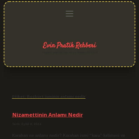
menüyü
Anasayfa
Gizlilik
Yasal
Hakkımızda
aç
Politikası
Uyarı
Evin Pratik Rehberi
Yaşam alanlarına neşe katan fikirler!
Etiket:
Bozkurt isminin anlamı nedir
Nizamettinin Anlamı Nedir
Tarih: Eylül 8, 2024
Karahan ne anlamı nedir? Karahan ismi “kara” kelimesi ve