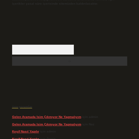
içerikler yasal süre içerisinde sitemizden kaldırılacaktır.
Arama
Son yorumlar
Gelen Aramada Isim Çıkmıyor Ne Yapmalıyım
için
admin
Gelen Aramada Isim Çıkmıyor Ne Yapmalıyım
için
Naz
Keşif Nasıl Yapılır
için
admin
Keşif Nasıl Yapılır
için
Özgür