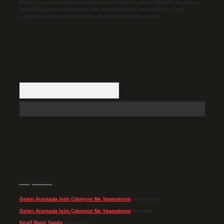
Hukuka ve yasal düzenlemelere aykırı olduğunu düşündüğünüz içerikleri,
backlinkpanelicomtr@gmail.com
adresine bildirmeniz halinde, ilgili
içerikler yasal süre içerisinde sitemizden kaldırılacaktır.
Arama
Son yorumlar
Gelen Aramada Isim Çıkmıyor Ne Yapmalıyım
için
admin
Gelen Aramada Isim Çıkmıyor Ne Yapmalıyım
için
Naz
Keşif Nasıl Yapılır
için
admin