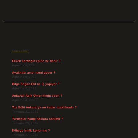
Sidebar
Son Yazılar
Erkek kardeşin eşine ne denir ?
Ağustos 6, 2026
Ayakkabı acısı nasıl geçer ?
Ağustos 5, 2026
Bilge Kağan Etil ne iş yapıyor ?
Ağustos 4, 2026
Ankaralı Âşık Ömer kimin eseri ?
Ağustos 4, 2026
Tuz Gölü Ankara’ya ne kadar uzaklıktadır ?
Temmuz 31, 2026
Yurttaşlar hangi haklara sahiptir ?
Temmuz 29, 2026
Köfteye irmik konur mu ?
Temmuz 27, 2026