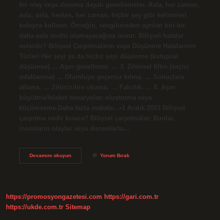
bir olay veya duruma dayalı genellemeler. Asla, her zaman,
asla, asla, herkes, her zaman, hiçbir şey gibi kelimeleri
kolayca kullanır. Örneğin, sevgilisinden ayrılan biri bir
daha asla mutlu olamayacağına inanır. Bilişsel hatalar
nelerdir? Bilişsel Çarpıtmaların veya Düşünme Hatalarının
Türleri Her şeyi ya da hiçbir şeyi düşünme (kutupsal
düşünme) … Aşırı genelleme. … 3. Zihinsel filtre (seçici
odaklanma) … Olumluyu geçersiz kılma. … Sonuçlara
atlama. … Zihin/zihin okuma. … Falcılık. … 8. Aşırı
büyütme/felaket senaryoları oluşturma veya
küçümseme.Daha fazla makale…•1 Aralık 2023 Bilişsel
çarpıtma nedir kısaca? Bilişsel çarpıtmalar; Bunlar,
insanların olaylar veya durumlarla…
Sonuçlara
Devamını okuyun
Yorum Bırak
Atlamak
Ne
Demek
https://promosyongazetesi.com
https://gari.com.tr
https://ukde.com.tr
Sitemap