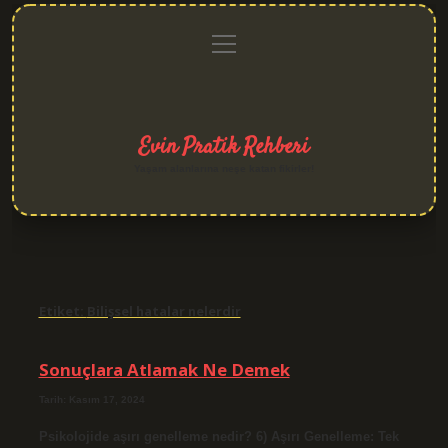
menüyü
Anasayfa
Gizlilik
Yasal
Hakkımızda
aç
Politikası
Uyarı
Evin Pratik Rehberi
Yaşam alanlarına neşe katan fikirler!
Etiket:
Bilişsel hatalar nelerdir
Sonuçlara Atlamak Ne Demek
Tarih: Kasım 17, 2024
Psikolojide aşırı genelleme nedir? 6) Aşırı Genelleme: Tek