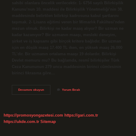
sahibi olanlara öncelik verilecektir. 1- 6754 sayılı Bilirkişilik
Kanunu’nun 10. maddesi ile Bilirkişilik Yönetmeliği’nin 38.
maddesinde belirtilen bilirkişi kadrosuna kabul şartlarını
taşımak. 2- Lisans eğitimi veren bir Mimarlık Fakültesi’nden
mezun olmak. Bilirkişi ne kadar maaş alıyor? Bir uzman ne
kadar kazanıyor? Bir uzmanın maaşı, mesleki deneyim,
şirket ve iş kapsamı gibi birçok kritere bağlıdır. Bir uzman
için en düşük maaş 17.400 TL iken, en yüksek maaş 26.000
TL’dir. Bir uzmanın ortalama maaşı 19 dolardır. Bilirkişi
Devlet memuru mu? Bu bağlamda, resmî bilirkişiler Türk
Ceza Kanununun 279 uncu maddesinin birinci cümlesinin
birinci fıkrasına göre…
Bilirkişiler
Devamını okuyun
Yorum Bırak
Ne
Mezunu
https://promosyongazetesi.com
https://gari.com.tr
https://ukde.com.tr
Sitemap