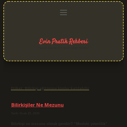
menüyü
Anasayfa
Gizlilik
Yasal
Hakkımızda
aç
Politikası
Uyarı
Evin Pratik Rehberi
Yaşam alanlarına neşe katan fikirler!
Etiket:
Bilirkişi eğitimine kimler katılabilir
Bilirkişiler Ne Mezunu
Tarih: Ocak 25, 2025
Bilirkişi ne mezunu olmak gerekir? “Mesleki yeterlilik”