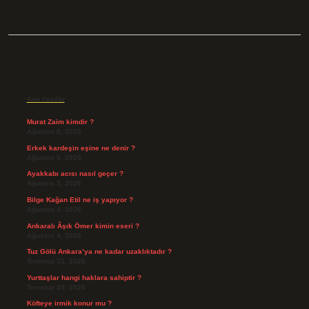
Sidebar
Son Yazılar
Murat Zaim kimdir ?
Ağustos 8, 2026
Erkek kardeşin eşine ne denir ?
Ağustos 6, 2026
Ayakkabı acısı nasıl geçer ?
Ağustos 5, 2026
Bilge Kağan Etil ne iş yapıyor ?
Ağustos 4, 2026
Ankaralı Âşık Ömer kimin eseri ?
Ağustos 4, 2026
Tuz Gölü Ankara’ya ne kadar uzaklıktadır ?
Temmuz 31, 2026
Yurttaşlar hangi haklara sahiptir ?
Temmuz 29, 2026
Köfteye irmik konur mu ?