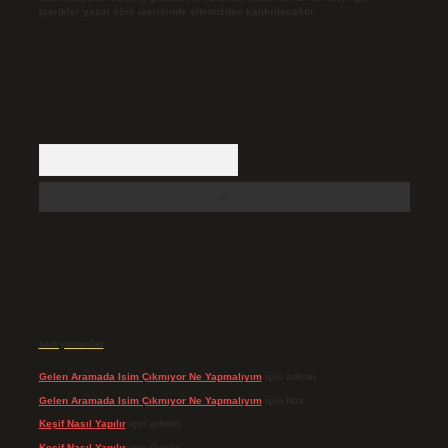
içerikler yasal süre içerisinde sitemizden kaldırılacaktır.
Arama
Son yorumlar
Gelen Aramada Isim Çıkmıyor Ne Yapmalıyım
için
admin
Gelen Aramada Isim Çıkmıyor Ne Yapmalıyım
için
Naz
Keşif Nasıl Yapılır
için
admin
Keşif Nasıl Yapılır
için
Özgür