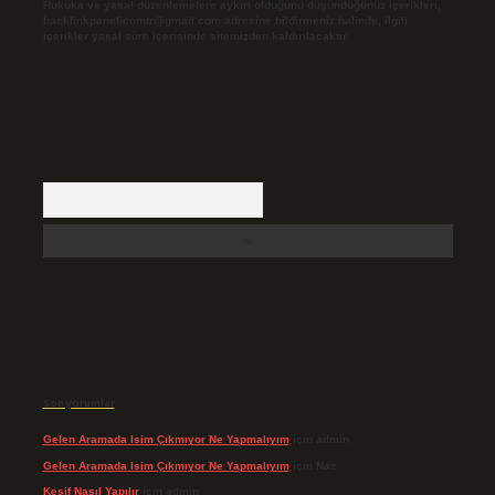
Hukuka ve yasal düzenlemelere aykırı olduğunu düşündüğünüz içerikleri,
backlinkpanelicomtr@gmail.com
adresine bildirmeniz halinde, ilgili
içerikler yasal süre içerisinde sitemizden kaldırılacaktır.
Arama
Son yorumlar
Gelen Aramada Isim Çıkmıyor Ne Yapmalıyım
için
admin
Gelen Aramada Isim Çıkmıyor Ne Yapmalıyım
için
Naz
Keşif Nasıl Yapılır
için
admin