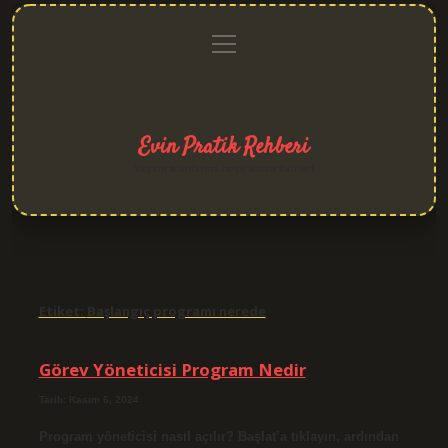
menüyü
Anasayfa
Gizlilik
Yasal
Hakkımızda
aç
Politikası
Uyarı
Evin Pratik Rehberi
Yaşam alanlarına neşe katan fikirler!
Etiket:
Başlangıç programı nerede
Görev Yöneticisi Program Nedir
Tarih: Kasım 6, 2024
Program yöneticisi nasıl açılır? Başlat’a tıklayın, ardından