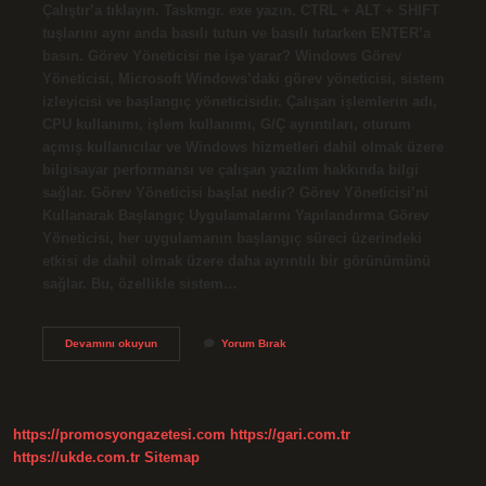
Çalıştır’a tıklayın. Taskmgr. exe yazın. CTRL + ALT + SHIFT
tuşlarını aynı anda basılı tutun ve basılı tutarken ENTER’a
basın. Görev Yöneticisi ne işe yarar? Windows Görev
Yöneticisi, Microsoft Windows’daki görev yöneticisi, sistem
izleyicisi ve başlangıç ​​yöneticisidir. Çalışan işlemlerin adı,
CPU kullanımı, işlem kullanımı, G/Ç ayrıntıları, oturum
açmış kullanıcılar ve Windows hizmetleri dahil olmak üzere
bilgisayar performansı ve çalışan yazılım hakkında bilgi
sağlar. Görev Yöneticisi başlat nedir? Görev Yöneticisi’ni
Kullanarak Başlangıç ​​Uygulamalarını Yapılandırma Görev
Yöneticisi, her uygulamanın başlangıç ​​süreci üzerindeki
etkisi de dahil olmak üzere daha ayrıntılı bir görünümünü
sağlar. Bu, özellikle sistem…
Görev
Devamını okuyun
Yorum Bırak
Yöneticisi
Program
Nedir
https://promosyongazetesi.com
https://gari.com.tr
https://ukde.com.tr
Sitemap