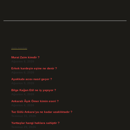
Sidebar
Son Yazılar
Murat Zaim kimdir ?
Ağustos 8, 2026
Erkek kardeşin eşine ne denir ?
Ağustos 6, 2026
Ayakkabı acısı nasıl geçer ?
Ağustos 5, 2026
Bilge Kağan Etil ne iş yapıyor ?
Ağustos 4, 2026
Ankaralı Âşık Ömer kimin eseri ?
Ağustos 4, 2026
Tuz Gölü Ankara’ya ne kadar uzaklıktadır ?
Temmuz 31, 2026
Yurttaşlar hangi haklara sahiptir ?
Temmuz 29, 2026