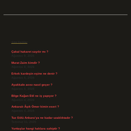
Sidebar
Son Yazılar
Çakal hakaret sayılır mı ?
Ağustos 9, 2026
Murat Zaim kimdir ?
Ağustos 8, 2026
Erkek kardeşin eşine ne denir ?
Ağustos 6, 2026
Ayakkabı acısı nasıl geçer ?
Ağustos 5, 2026
Bilge Kağan Etil ne iş yapıyor ?
Ağustos 4, 2026
Ankaralı Âşık Ömer kimin eseri ?
Ağustos 4, 2026
Tuz Gölü Ankara’ya ne kadar uzaklıktadır ?
Temmuz 31, 2026
Yurttaşlar hangi haklara sahiptir ?