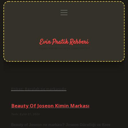
menüyü
Anasayfa
Gizlilik
Yasal
Hakkımızda
aç
Politikası
Uyarı
Evin Pratik Rehberi
Yaşam alanlarına neşe katan fikirler!
Etiket:
Barulab ne markasıdır
Beauty Of Joseon Kimin Markası
Tarih: Eylül 27, 2024
Beauty of Joseon ne markası? Joseon Güzelliği ve Kore