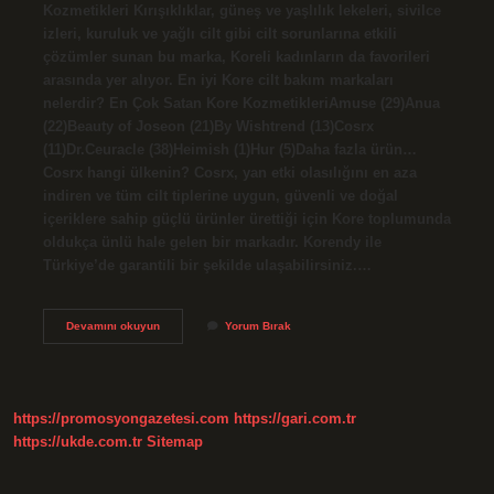
Kozmetikleri Kırışıklıklar, güneş ve yaşlılık lekeleri, sivilce
izleri, kuruluk ve yağlı cilt gibi cilt sorunlarına etkili
çözümler sunan bu marka, Koreli kadınların da favorileri
arasında yer alıyor. En iyi Kore cilt bakım markaları
nelerdir? En Çok Satan Kore KozmetikleriAmuse (29)Anua
(22)Beauty of Joseon (21)By Wishtrend (13)Cosrx
(11)Dr.Ceuracle (38)Heimish (1)Hur (5)Daha fazla ürün…
Cosrx hangi ülkenin? Cosrx, yan etki olasılığını en aza
indiren ve tüm cilt tiplerine uygun, güvenli ve doğal
içeriklere sahip güçlü ürünler ürettiği için Kore toplumunda
oldukça ünlü hale gelen bir markadır. Korendy ile
Türkiye’de garantili bir şekilde ulaşabilirsiniz.…
Beauty
Devamını okuyun
Yorum Bırak
Of
Joseon
Kimin
Markası
https://promosyongazetesi.com
https://gari.com.tr
https://ukde.com.tr
Sitemap