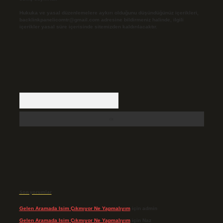
Hukuka ve yasal düzenlemelere aykırı olduğunu düşündüğünüz içerikleri,
backlinkpanelicomtr@gmail.com
adresine bildirmeniz halinde, ilgili
içerikler yasal süre içerisinde sitemizden kaldırılacaktır.
Arama
Son yorumlar
Gelen Aramada Isim Çıkmıyor Ne Yapmalıyım
için
admin
Gelen Aramada Isim Çıkmıyor Ne Yapmalıyım
için
Naz