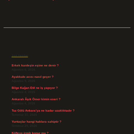
Sidebar
Son Yazılar
Erkek kardeşin eşine ne denir ?
Ağustos 6, 2026
Ayakkabı acısı nasıl geçer ?
Ağustos 5, 2026
Bilge Kağan Etil ne iş yapıyor ?
Ağustos 4, 2026
Ankaralı Âşık Ömer kimin eseri ?
Ağustos 4, 2026
Tuz Gölü Ankara’ya ne kadar uzaklıktadır ?
Temmuz 31, 2026
Yurttaşlar hangi haklara sahiptir ?
Temmuz 29, 2026
Köfteye irmik konur mu ?