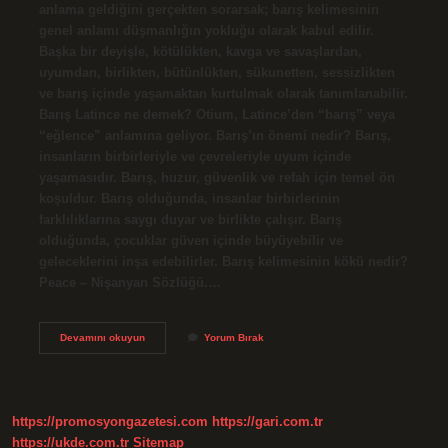
anlama geldiğini gerçekten sorarsak; barış kelimesinin
genel anlamı düşmanlığın yokluğu olarak kabul edilir.
Başka bir deyişle, kötülükten, kavga ve savaşlardan,
uyumdan, birlikten, bütünlükten, sükunetten, sessizlikten
ve barış içinde yaşamaktan kurtulmak olarak tanımlanabilir.
Barış Latince ne demek? Otium, Latince’den “barış” veya
“eğlence” anlamına geliyor. Barış’ın önemi nedir? Barış,
insanların birbirleriyle ve çevreleriyle uyum içinde
yaşamasıdır. Barış, huzur, güvenlik ve refah için temel ön
koşuldur. Barış olduğunda, insanlar birbirlerinin
farklılıklarına saygı duyar ve birlikte çalışır. Barış
olduğunda, çocuklar güven içinde büyüyebilir ve
geleceklerini inşa edebilirler. Barış kelimesinin kökü nedir?
Peace – Nişanyan Sözlüğü.…
Barış
Devamını okuyun
Yorum Bırak
Ne
Demek
Tdk
https://promosyongazetesi.com
https://gari.com.tr
https://ukde.com.tr
Sitemap