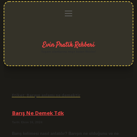
menüyü
Anasayfa
Gizlilik
Yasal
Hakkımızda
aç
Politikası
Uyarı
Evin Pratik Rehberi
Yaşam alanlarına neşe katan fikirler!
Etiket:
Barışın anlamı ne demektir
Barış Ne Demek Tdk
Tarih: Ekim 16, 2024
Barış kelimesi nasıl anlatılır? Barışın ne olduğunu ve ne