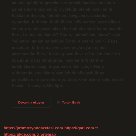
anlama geldiğini gerçekten sorarsak; barış kelimesinin
genel anlamı düşmanlığın yokluğu olarak kabul edilir.
Başka bir deyişle, kötülükten, kavga ve savaşlardan,
uyumdan, birlikten, bütünlükten, sükunetten, sessizlikten
ve barış içinde yaşamaktan kurtulmak olarak tanımlanabilir.
Barış Latince ne demek? Otium, Latince’den “barış” veya
“eğlence” anlamına geliyor. Barış’ın önemi nedir? Barış,
insanların birbirleriyle ve çevreleriyle uyum içinde
yaşamasıdır. Barış, huzur, güvenlik ve refah için temel ön
koşuldur. Barış olduğunda, insanlar birbirlerinin
farklılıklarına saygı duyar ve birlikte çalışır. Barış
olduğunda, çocuklar güven içinde büyüyebilir ve
geleceklerini inşa edebilirler. Barış kelimesinin kökü nedir?
Peace – Nişanyan Sözlüğü.…
Barış
Devamını okuyun
Yorum Bırak
Ne
Demek
Tdk
https://promosyongazetesi.com
https://gari.com.tr
https://ukde.com.tr
Sitemap