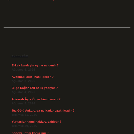
Sidebar
Son Yazılar
Erkek kardeşin eşine ne denir ?
Ağustos 6, 2026
Ayakkabı acısı nasıl geçer ?
Ağustos 5, 2026
Bilge Kağan Etil ne iş yapıyor ?
Ağustos 4, 2026
Ankaralı Âşık Ömer kimin eseri ?
Ağustos 4, 2026
Tuz Gölü Ankara’ya ne kadar uzaklıktadır ?
Temmuz 31, 2026
Yurttaşlar hangi haklara sahiptir ?
Temmuz 29, 2026
Köfteye irmik konur mu ?