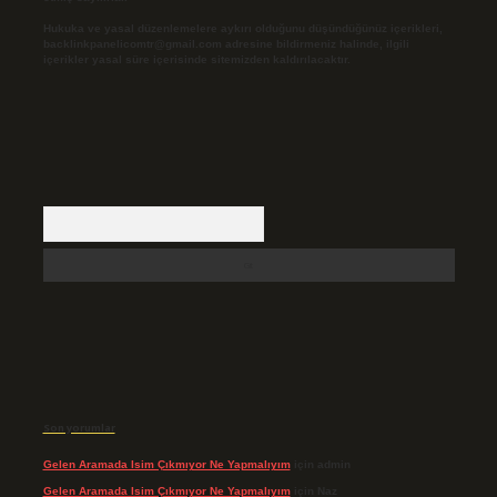
Hukuka ve yasal düzenlemelere aykırı olduğunu düşündüğünüz içerikleri,
backlinkpanelicomtr@gmail.com
adresine bildirmeniz halinde, ilgili
içerikler yasal süre içerisinde sitemizden kaldırılacaktır.
Arama
Son yorumlar
Gelen Aramada Isim Çıkmıyor Ne Yapmalıyım
için
admin
Gelen Aramada Isim Çıkmıyor Ne Yapmalıyım
için
Naz