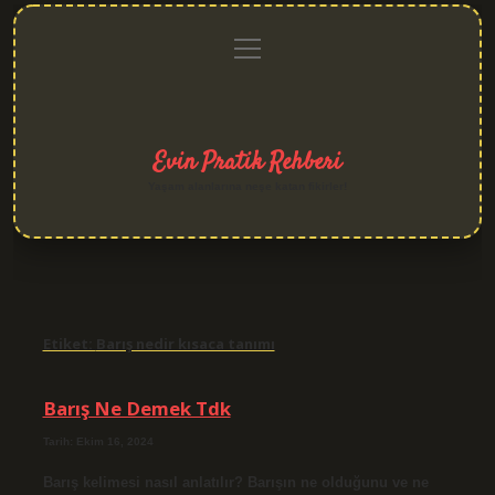
menüyü
Anasayfa
Gizlilik
Yasal
Hakkımızda
aç
Politikası
Uyarı
Evin Pratik Rehberi
Yaşam alanlarına neşe katan fikirler!
Etiket:
Barış nedir kısaca tanımı
Barış Ne Demek Tdk
Tarih: Ekim 16, 2024
Barış kelimesi nasıl anlatılır? Barışın ne olduğunu ve ne