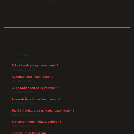
Sidebar
Son Yazılar
Erkek kardeşin eşine ne denir ?
Ağustos 6, 2026
Ayakkabı acısı nasıl geçer ?
Ağustos 5, 2026
Bilge Kağan Etil ne iş yapıyor ?
Ağustos 4, 2026
Ankaralı Âşık Ömer kimin eseri ?
Ağustos 4, 2026
Tuz Gölü Ankara’ya ne kadar uzaklıktadır ?
Temmuz 31, 2026
Yurttaşlar hangi haklara sahiptir ?
Temmuz 29, 2026
Köfteye irmik konur mu ?