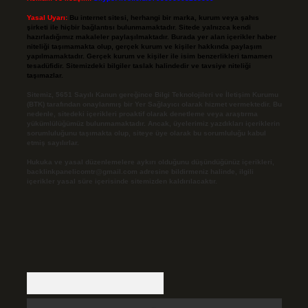
Yasal Uyarı:
Bu internet sitesi, herhangi bir marka, kurum veya şahıs
şirketi ile hiçbir bağlantısı bulunmamaktadır. Sitede yalnızca kendi
hazırladığımız makaleler paylaşılmaktadır. Burada yer alan içerikler haber
niteliği taşımamakta olup, gerçek kurum ve kişiler hakkında paylaşım
yapılmamaktadır. Gerçek kurum ve kişiler ile isim benzerlikleri tamamen
tesadüfidir. Sitemizdeki bilgiler taslak halindedir ve tavsiye niteliği
taşımazlar.
Sitemiz, 5651 Sayılı Kanun gereğince Bilgi Teknolojileri ve İletişim Kurumu
(BTK) tarafından onaylanmış bir Yer Sağlayıcı olarak hizmet vermektedir. Bu
nedenle, sitedeki içerikleri proaktif olarak denetleme veya araştırma
yükümlülüğümüz bulunmamaktadır. Ancak, üyelerimiz yazdıkları içeriklerin
sorumluluğunu taşımakta olup, siteye üye olarak bu sorumluluğu kabul
etmiş sayılırlar.
Hukuka ve yasal düzenlemelere aykırı olduğunu düşündüğünüz içerikleri,
backlinkpanelicomtr@gmail.com
adresine bildirmeniz halinde, ilgili
içerikler yasal süre içerisinde sitemizden kaldırılacaktır.
Arama