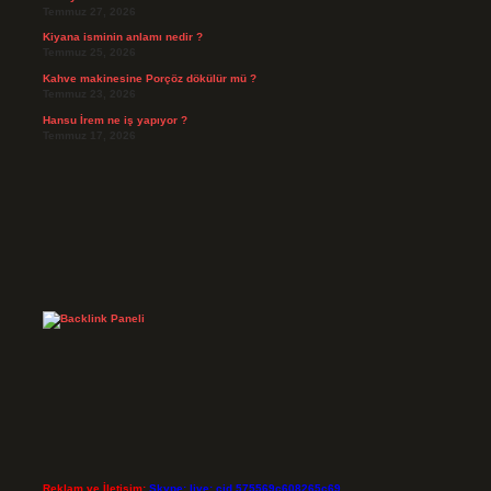
Temmuz 27, 2026
Kiyana isminin anlamı nedir ?
Temmuz 25, 2026
Kahve makinesine Porçöz dökülür mü ?
Temmuz 23, 2026
Hansu İrem ne iş yapıyor ?
Temmuz 17, 2026
Reklam ve İletişim:
Skype: live:.cid.575569c608265c69