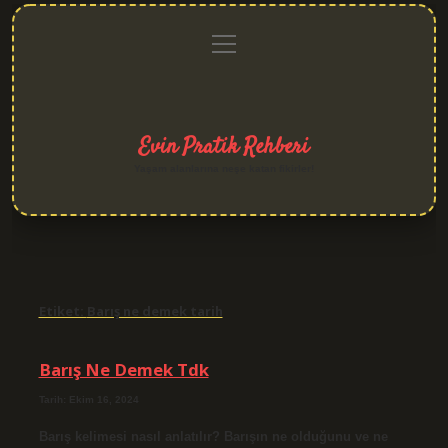
menüyü
Anasayfa
Gizlilik
Yasal
Hakkımızda
aç
Politikası
Uyarı
Evin Pratik Rehberi
Yaşam alanlarına neşe katan fikirler!
Etiket:
Barış ne demek tarih
Barış Ne Demek Tdk
Tarih: Ekim 16, 2024
Barış kelimesi nasıl anlatılır? Barışın ne olduğunu ve ne