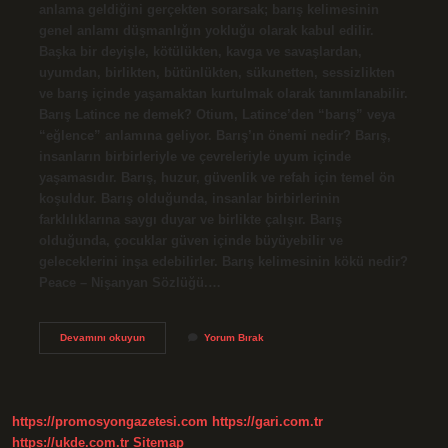
anlama geldiğini gerçekten sorarsak; barış kelimesinin
genel anlamı düşmanlığın yokluğu olarak kabul edilir.
Başka bir deyişle, kötülükten, kavga ve savaşlardan,
uyumdan, birlikten, bütünlükten, sükunetten, sessizlikten
ve barış içinde yaşamaktan kurtulmak olarak tanımlanabilir.
Barış Latince ne demek? Otium, Latince’den “barış” veya
“eğlence” anlamına geliyor. Barış’ın önemi nedir? Barış,
insanların birbirleriyle ve çevreleriyle uyum içinde
yaşamasıdır. Barış, huzur, güvenlik ve refah için temel ön
koşuldur. Barış olduğunda, insanlar birbirlerinin
farklılıklarına saygı duyar ve birlikte çalışır. Barış
olduğunda, çocuklar güven içinde büyüyebilir ve
geleceklerini inşa edebilirler. Barış kelimesinin kökü nedir?
Peace – Nişanyan Sözlüğü.…
Barış
Devamını okuyun
Yorum Bırak
Ne
Demek
Tdk
https://promosyongazetesi.com
https://gari.com.tr
https://ukde.com.tr
Sitemap