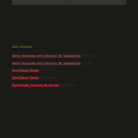
Son yorumlar
Gelen Aramada Isim Çıkmıyor Ne Yapmalıyım
için
admin
Gelen Aramada Isim Çıkmıyor Ne Yapmalıyım
için
Naz
Keşif Nasıl Yapılır
için
admin
Keşif Nasıl Yapılır
için
Özgür
Psikolojide Yadsıma Ne Demek
için
admin