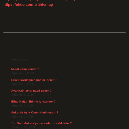
https://ukde.com.tr
Sitemap
Sidebar
Son Yazılar
Murat Zaim kimdir ?
Ağustos 8, 2026
Erkek kardeşin eşine ne denir ?
Ağustos 6, 2026
Ayakkabı acısı nasıl geçer ?
Ağustos 5, 2026
Bilge Kağan Etil ne iş yapıyor ?
Ağustos 4, 2026
Ankaralı Âşık Ömer kimin eseri ?
Ağustos 4, 2026
Tuz Gölü Ankara’ya ne kadar uzaklıktadır ?
Temmuz 31, 2026