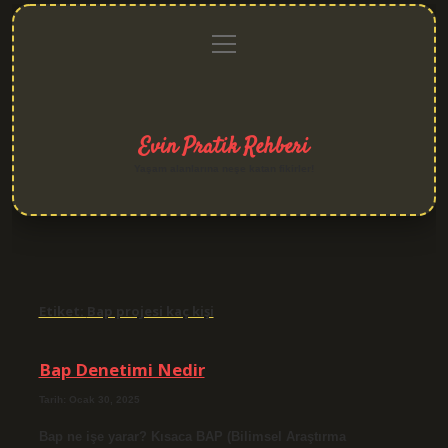
menüyü
Anasayfa
Gizlilik
Yasal
Hakkımızda
aç
Politikası
Uyarı
Evin Pratik Rehberi
Yaşam alanlarına neşe katan fikirler!
Etiket:
Bap projesi kaç kişi
Bap Denetimi Nedir
Tarih: Ocak 30, 2025
Bap ne işe yarar? Kısaca BAP (Bilimsel Araştırma