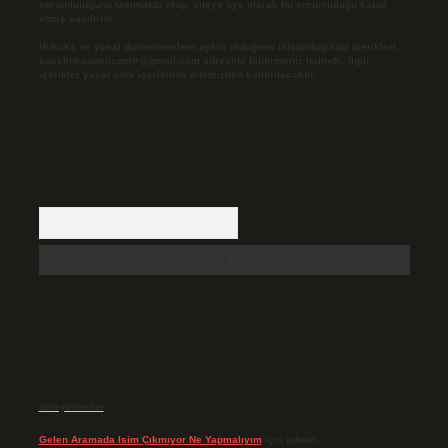
sorumluluğunu taşımakta olup, siteye üye olarak bu sorumluluğu kabul
etmiş sayılırlar.
Hukuka ve yasal düzenlemelere aykırı olduğunu düşündüğünüz içerikleri,
backlinkpanelicomtr@gmail.com
adresine bildirmeniz halinde, ilgili
içerikler yasal süre içerisinde sitemizden kaldırılacaktır.
Arama
Son yorumlar
Gelen Aramada Isim Çıkmıyor Ne Yapmalıyım
için
admin