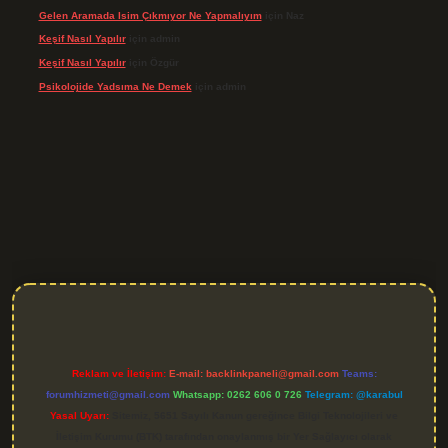
Gelen Aramada Isim Çıkmıyor Ne Yapmalıyım
için
Naz
Keşif Nasıl Yapılır
için
admin
Keşif Nasıl Yapılır
için
Özgür
Psikolojide Yadsıma Ne Demek
için
admin
pera bet giriş
Reklam ve İletişim:
E-mail:
backlinkpaneli@gmail.com
Teams:
forumhizmeti@gmail.com
Whatsapp: 0262 606 0 726
Telegram: @karabul
Yasal Uyarı:
Sitemiz, 5651 Sayılı Kanun gereğince Bilgi Teknolojileri ve
İletişim Kurumu (BTK) tarafından onaylanmış bir Yer Sağlayıcı olarak