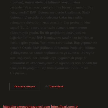
Projeleri), üniversitelerde bilimsel araştırmaları
desteklemek amacıyla geliştirilmiş bir uygulamadır. Bap
detayı nedir? BAP: Betonarme perde kısaltması. Statik
(betonarme) projelerde bodruma kadar inşa edilen
betonarme duvarların kısaltmasıdır. Bap projesini kim
yapar? Bu tür başvurular tezin atanan danışmanının
gözetiminde yapılır. Bu tür projelerin başvurusu ve
değerlendirilmesi BAP Komisyonu tarafından belirlenen
ilkelere göre yapılır. Yapılması zorunludur. Bap yapmak ne
demek? Özetle BAP (Bilimsel Araştırma Projeleri), bilime,
iş dünyasına ve sanata toplumsal veya evrensel düzeyde
katkı sağlayabilecek teorik veya uygulamalı projeler
bütünüdür ve akademisyenler ve öğrenciler için önemli bir
deneyim kaynağıdır. Bap komisyonu nedir? Bilimsel
Araştırma…
Bap
Devamını okuyun
Yorum Bırak
Denetimi
Nedir
https://promosyongazetesi.com
https://gari.com.tr