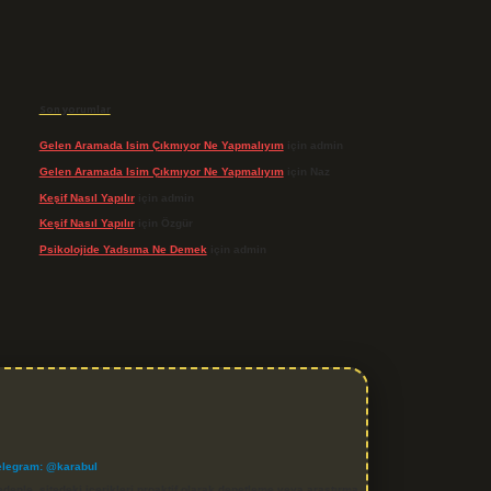
Son yorumlar
Gelen Aramada Isim Çıkmıyor Ne Yapmalıyım
için
admin
Gelen Aramada Isim Çıkmıyor Ne Yapmalıyım
için
Naz
Keşif Nasıl Yapılır
için
admin
Keşif Nasıl Yapılır
için
Özgür
Psikolojide Yadsıma Ne Demek
için
admin
elegram: @karabul
denle, sitedeki içerikleri proaktif olarak denetleme veya araştırma