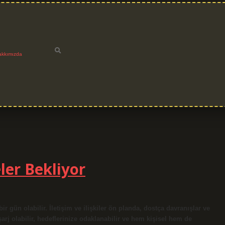
akkımızda
er Bekliyor
gün olabilir. İletişim ve ilişkiler ön planda, dostça davranışlar ve
 şarj olabilir, hedeflerinize odaklanabilir ve hem kişisel hem de