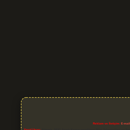
Reklam ve İletişim:
E-mai
Yasal Uyarı:
Sitemiz, 5651 Sayılı Kanun gereğince Bilgi Teknolojileri ve İl