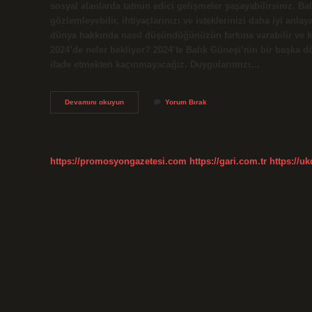
sosyal alanlarda tatmin edici gelişmeler yaşayabilirsiniz. Ba
gözlemleyebilir, ihtiyaçlarınızı ve isteklerinizi daha iyi anlay
dünya hakkında nasıl düşündüğünüzün farkına varabilir ve kiş
2024’de neler bekliyor? 2024’te Balık Güneşi’nin bir başka 
ifade etmekten kaçınmayacağız. Duygularımızı…
Balık
Devamını okuyun
Yorum Bırak
Burcunun
Bugün
Neler
Bekliyor
https://promosyongazetesi.com
https://gari.com.tr
https://u