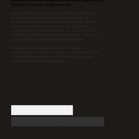
benzerlikleri tamamen tesadüfidir. Sitemizdeki bilgiler taslak
halindedir ve tavsiye niteliği taşımazlar.
Sitemiz, 5651 Sayılı Kanun gereğince Bilgi Teknolojileri ve
İletişim Kurumu (BTK) tarafından onaylanmış bir Yer
Sağlayıcı olarak hizmet vermektedir. Bu nedenle, sitedeki
içerikleri proaktif olarak denetleme veya araştırma
yükümlülüğümüz bulunmamaktadır. Ancak, üyelerimiz
yazdıkları içeriklerin sorumluluğunu taşımakta olup, siteye
üye olarak bu sorumluluğu kabul etmiş sayılırlar.
Hukuka ve yasal düzenlemelere aykırı olduğunu
düşündüğünüz içerikleri,
backlinkpanelicomtr@gmail.com
adresine bildirmeniz halinde, ilgili içerikler yasal süre
içerisinde sitemizden kaldırılacaktır.
Arama