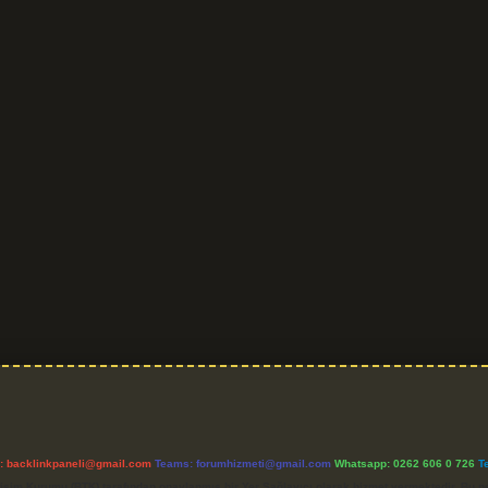
l:
backlinkpaneli@gmail.com
Teams:
forumhizmeti@gmail.com
Whatsapp: 0262 606 0 726
T
etişim Kurumu (BTK) tarafından onaylanmış bir Yer Sağlayıcı olarak hizmet vermektedir. Bu ne