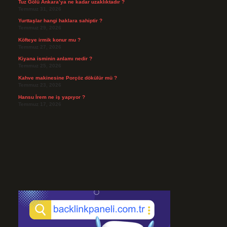
Tuz Gölü Ankara’ya ne kadar uzaklıktadır ?
Temmuz 31, 2026
Yurttaşlar hangi haklara sahiptir ?
Temmuz 29, 2026
Köfteye irmik konur mu ?
Temmuz 27, 2026
Kiyana isminin anlamı nedir ?
Temmuz 25, 2026
Kahve makinesine Porçöz dökülür mü ?
Temmuz 23, 2026
Hansu İrem ne iş yapıyor ?
Temmuz 17, 2026