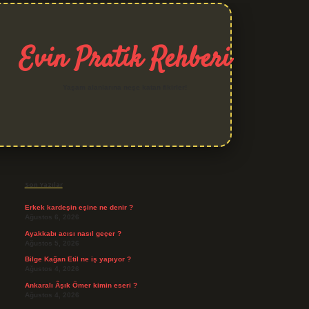
Evin Pratik Rehberi
Yaşam alanlarına neşe katan fikirler!
Sidebar
grand opera bet giriş
Son Yazılar
Erkek kardeşin eşine ne denir ?
Ağustos 6, 2026
Ayakkabı acısı nasıl geçer ?
Ağustos 5, 2026
Bilge Kağan Etil ne iş yapıyor ?
Ağustos 4, 2026
Ankaralı Âşık Ömer kimin eseri ?
Ağustos 4, 2026