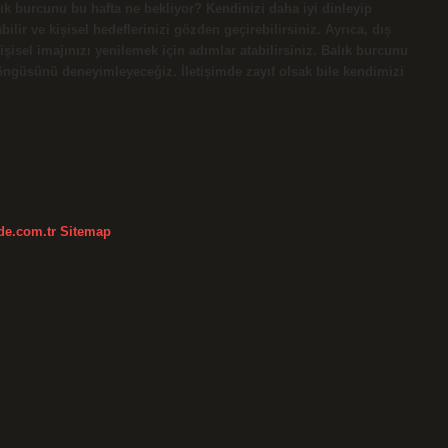
lık burcunu bu hafta ne bekliyor? Kendinizi daha iyi dinleyip
abilir ve kişisel hedeflerinizi gözden geçirebilirsiniz. Ayrıca, dış
isel imajınızı yenilemek için adımlar atabilirsiniz. Balık burcunu
döngüsünü deneyimleyeceğiz. İletişimde zayıf olsak bile kendimizi
kde.com.tr
Sitemap