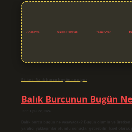
Anasayfa
Gizlilik Politikası
Yasal Uyarı
H
Etiket:
Balık burcu bugün ne diyor
Balık Burcunun Bugün Nel
Tarih: Eylül 22, 2024
Balık burcu bugün ne yaşayacak? Bugün olumlu ve üretken bir 
yaratıcı yaklaşımlar olumlu sonuçlar getirebilir. İçsel olarak