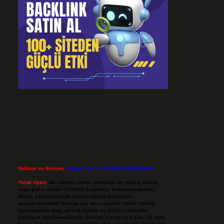
Reklam ve İletişim:
Skype: live:.cid.575569c608265c69
Yasal Uyarı:
Bu internet sitesi, herhangi bir marka, kurum
veya şahıs şirketi ile hiçbir bağlantısı bulunmamaktadır.
Sitede yalnızca kendi hazırladığımız makaleler
paylaşılmaktadır. Burada yer alan içerikler haber niteliği
taşımamakta olup, gerçek kurum ve kişiler hakkında
paylaşım yapılmamaktadır. Gerçek kurum ve kişiler ile isim