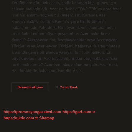
Zerdüştlere göre tek cesur, nadir bulunan kişi, güneş için
çalışan meleğin adı. Azer ne demek TDK? TDK’ya göre Azer
isminin anlamı şöyledir: 1. Ateş.2. Hz. Kuranda Azer
kimdir? AZER. Kur’an-ı Kerim’e göre Hz. İbrahim’in
babasının adı. Yahudilik, Hıristiyanlık ve İslam tarafından
ortak kabul edilen büyük peygamber. Azeri aslında ne
demek? Azerbaycanlılar, Azerbaycanlılar veya Azerbaycan
Türkleri veya Azerbaycan Türkleri, Kafkasya ile İran platosu
arasında geniş bir alanda yaşayan bir Türk halkıdır. En
büyük nüfus İran Azerbaycanlılarından oluşmaktadır. Azer
ne demek dinde? Azer ismi ateş anlamına gelir. Azer ismi,
Hz. İbrahim’in babasının ismidir. Azer…
Azerci
Devamını okuyun
Yorum Bırak
Ne
Demek
https://promosyongazetesi.com
https://gari.com.tr
https://ukde.com.tr
Sitemap