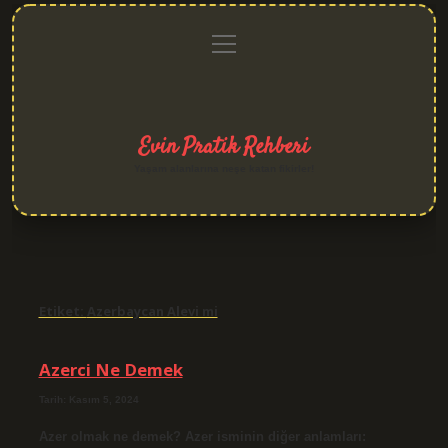
menüyü
Anasayfa
Gizlilik
Yasal
Hakkımızda
aç
Politikası
Uyarı
Evin Pratik Rehberi
Yaşam alanlarına neşe katan fikirler!
Etiket:
Azerbaycan Alevi mi
Azerci Ne Demek
Tarih: Kasım 5, 2024
Azer olmak ne demek? Azer isminin diğer anlamları: