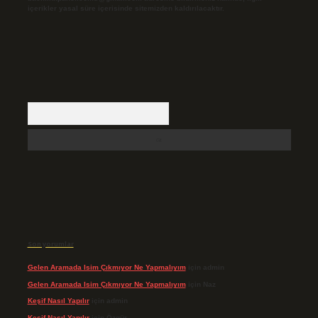
içerikler yasal süre içerisinde sitemizden kaldırılacaktır.
Arama
Son yorumlar
Gelen Aramada Isim Çıkmıyor Ne Yapmalıyım
için
admin
Gelen Aramada Isim Çıkmıyor Ne Yapmalıyım
için
Naz
Keşif Nasıl Yapılır
için
admin
Keşif Nasıl Yapılır
için
Özgür