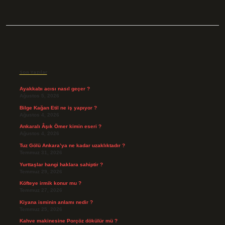
Sidebar
Son Yazılar
Ayakkabı acısı nasıl geçer ?
Ağustos 5, 2026
Bilge Kağan Etil ne iş yapıyor ?
Ağustos 4, 2026
Ankaralı Âşık Ömer kimin eseri ?
Ağustos 4, 2026
Tuz Gölü Ankara’ya ne kadar uzaklıktadır ?
Temmuz 31, 2026
Yurttaşlar hangi haklara sahiptir ?
Temmuz 29, 2026
Köfteye irmik konur mu ?
Temmuz 27, 2026
Kiyana isminin anlamı nedir ?
Temmuz 25, 2026
Kahve makinesine Porçöz dökülür mü ?