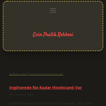
menüyü
Anasayfa
Gizlilik
Yasal
Hakkımızda
aç
Politikası
Uyarı
Evin Pratik Rehberi
Yaşam alanlarına neşe katan fikirler!
Etiket:
Avrupada ne kadar Kürt var
Ingilterede Ne Kadar Hindistanlı Var
Tarih: Eylül 23, 2024
İngiltere’de kaç milyon Hintli var? Demografi. 2011 nüfus