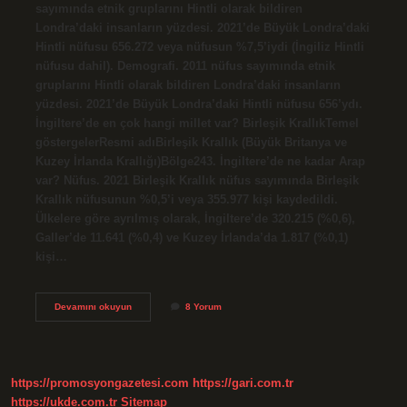
sayımında etnik gruplarını Hintli olarak bildiren
Londra’daki insanların yüzdesi. 2021’de Büyük Londra’daki
Hintli nüfusu 656.272 veya nüfusun %7,5’iydi (İngiliz Hintli
nüfusu dahil). Demografi. 2011 nüfus sayımında etnik
gruplarını Hintli olarak bildiren Londra’daki insanların
yüzdesi. 2021’de Büyük Londra’daki Hintli nüfusu 656’ydı.
İngiltere’de en çok hangi millet var? Birleşik KrallıkTemel
göstergelerResmi adıBirleşik Krallık (Büyük Britanya ve
Kuzey İrlanda Krallığı)Bölge243. İngiltere’de ne kadar Arap
var? Nüfus. 2021 Birleşik Krallık nüfus sayımında Birleşik
Krallık nüfusunun %0,5’i veya 355.977 kişi kaydedildi.
Ülkelere göre ayrılmış olarak, İngiltere’de 320.215 (%0,6),
Galler’de 11.641 (%0,4) ve Kuzey İrlanda’da 1.817 (%0,1)
kişi…
Ingilterede
Devamını okuyun
8 Yorum
Ne
Kadar
Hindistanlı
Var
https://promosyongazetesi.com
https://gari.com.tr
https://ukde.com.tr
Sitemap