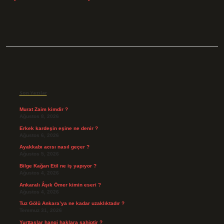
Sidebar
Son Yazılar
Murat Zaim kimdir ?
Ağustos 8, 2026
Erkek kardeşin eşine ne denir ?
Ağustos 6, 2026
Ayakkabı acısı nasıl geçer ?
Ağustos 5, 2026
Bilge Kağan Etil ne iş yapıyor ?
Ağustos 4, 2026
Ankaralı Âşık Ömer kimin eseri ?
Ağustos 4, 2026
Tuz Gölü Ankara’ya ne kadar uzaklıktadır ?
Temmuz 31, 2026
Yurttaşlar hangi haklara sahiptir ?