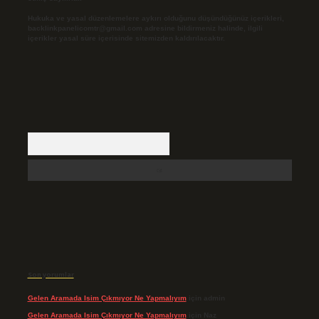
Hukuka ve yasal düzenlemelere aykırı olduğunu düşündüğünüz içerikleri,
backlinkpanelicomtr@gmail.com
adresine bildirmeniz halinde, ilgili
içerikler yasal süre içerisinde sitemizden kaldırılacaktır.
Arama
Son yorumlar
Gelen Aramada Isim Çıkmıyor Ne Yapmalıyım
için
admin
Gelen Aramada Isim Çıkmıyor Ne Yapmalıyım
için
Naz