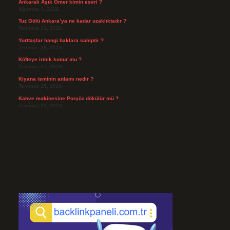
Ankaralı Âşık Ömer kimin eseri ?
Ağustos 4, 2026
Tuz Gölü Ankara’ya ne kadar uzaklıktadır ?
Temmuz 31, 2026
Yurttaşlar hangi haklara sahiptir ?
Temmuz 29, 2026
Köfteye irmik konur mu ?
Temmuz 27, 2026
Kiyana isminin anlamı nedir ?
Temmuz 25, 2026
Kahve makinesine Porçöz dökülür mü ?
Temmuz 23, 2026