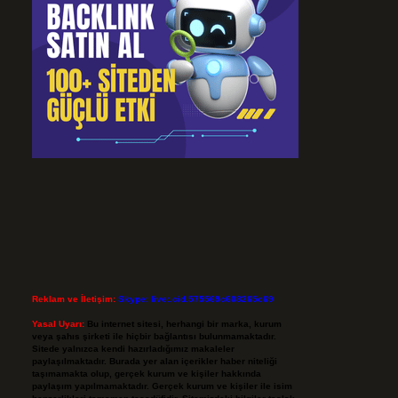
Reklam ve İletişim:
Skype: live:.cid.575569c608265c69
Yasal Uyarı:
Bu internet sitesi, herhangi bir marka, kurum
veya şahıs şirketi ile hiçbir bağlantısı bulunmamaktadır.
Sitede yalnızca kendi hazırladığımız makaleler
paylaşılmaktadır. Burada yer alan içerikler haber niteliği
taşımamakta olup, gerçek kurum ve kişiler hakkında
paylaşım yapılmamaktadır. Gerçek kurum ve kişiler ile isim