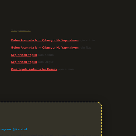
Son yorumlar
Gelen Aramada Isim Çıkmıyor Ne Yapmalıyım
için
admin
Gelen Aramada Isim Çıkmıyor Ne Yapmalıyım
için
Naz
Keşif Nasıl Yapılır
için
admin
Keşif Nasıl Yapılır
için
Özgür
Psikolojide Yadsıma Ne Demek
için
admin
elegram: @karabul
denle, sitedeki içerikleri proaktif olarak denetleme veya araştırma