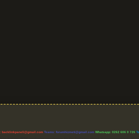
l:
backlinkpaneli@gmail.com
Teams:
forumhizmeti@gmail.com
Whatsapp: 0262 606 0 726
T
etişim Kurumu (BTK) tarafından onaylanmış bir Yer Sağlayıcı olarak hizmet vermektedir. Bu ne