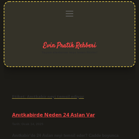
menüyü
Anasayfa
Gizlilik
Yasal
Hakkımızda
aç
Politikası
Uyarı
Evin Pratik Rehberi
Yaşam alanlarına neşe katan fikirler!
Etiket:
Anıtkabir neyi temsil ediyor
Anıtkabirde Neden 24 Aslan Var
Tarih: Ocak 14, 2025
Anıtkabir’de 24 Aslan neyi temsil eder? Cadde boyunca