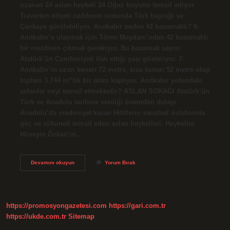
uzanan 24 aslan heykeli 24 Oğuz boyunu temsil ediyor.
Traverten döşeli caddenin sonunda Türk bayrağı ve
Çankaya görülebiliyor. Anıtkabir neden 42 basamaklı? 6-
Anıtkabir’e ulaşmak için Tören Meydanı’ndan 42 basamaklı
bir merdiven çıkmak gerekiyor. Bu basamak sayısı
Atatürk’ün Cumhuriyeti ilan ettiği yaşı gösteriyor. 7-
Anıtkabir’in uzun kenarı 72 metre, kısa kenarı 52 metre olup
toplam 3.744 m²’lik bir alanı kaplıyor. Anıtkabir yolundaki
aslanlar neyi temsil etmektedir? ASLAN SOKAĞI Atatürk’ün
Türk ve Anadolu tarihine verdiği önemden dolayı
Anadolu’da medeniyet kuran Hititlerin sanatsal üslubunda
güç ve sükuneti temsil eden aslan heykelleri. Heykeller
Hüseyin Özkan’ın…
Anıtkabirde
Devamını okuyun
Yorum Bırak
Neden
24
Aslan
Var
https://promosyongazetesi.com
https://gari.com.tr
https://ukde.com.tr
Sitemap