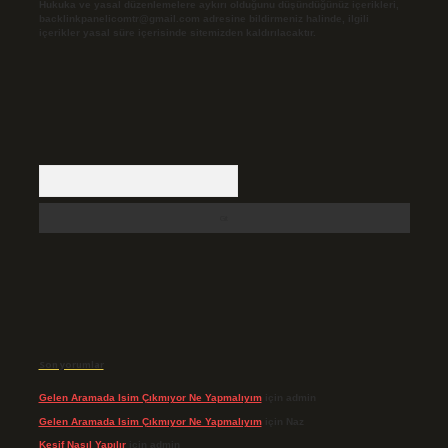
Hukuka ve yasal düzenlemelere aykırı olduğunu düşündüğünüz içerikleri,
backlinkpanelicomtr@gmail.com
adresine bildirmeniz halinde, ilgili
içerikler yasal süre içerisinde sitemizden kaldırılacaktır.
Arama
Son yorumlar
Gelen Aramada Isim Çıkmıyor Ne Yapmalıyım
için
admin
Gelen Aramada Isim Çıkmıyor Ne Yapmalıyım
için
Naz
Keşif Nasıl Yapılır
için
admin