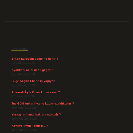
Sidebar
Son Yazılar
Erkek kardeşin eşine ne denir ?
Ağustos 6, 2026
Ayakkabı acısı nasıl geçer ?
Ağustos 5, 2026
Bilge Kağan Etil ne iş yapıyor ?
Ağustos 4, 2026
Ankaralı Âşık Ömer kimin eseri ?
Ağustos 4, 2026
Tuz Gölü Ankara’ya ne kadar uzaklıktadır ?
Temmuz 31, 2026
Yurttaşlar hangi haklara sahiptir ?
Temmuz 29, 2026
Köfteye irmik konur mu ?
Temmuz 27, 2026