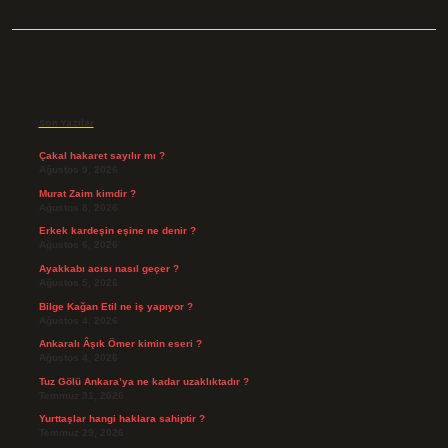
Sidebar
Son Yazılar
Çakal hakaret sayılır mı ?
Ağustos 9, 2026
Murat Zaim kimdir ?
Ağustos 8, 2026
Erkek kardeşin eşine ne denir ?
Ağustos 6, 2026
Ayakkabı acısı nasıl geçer ?
Ağustos 5, 2026
Bilge Kağan Etil ne iş yapıyor ?
Ağustos 4, 2026
Ankaralı Âşık Ömer kimin eseri ?
Ağustos 4, 2026
Tuz Gölü Ankara’ya ne kadar uzaklıktadır ?
Temmuz 31, 2026
Yurttaşlar hangi haklara sahiptir ?
Temmuz 29, 2026