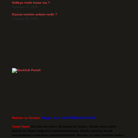
Köfteye irmik konur mu ?
Temmuz 27, 2026
Kiyana isminin anlamı nedir ?
Temmuz 25, 2026
Reklam ve İletişim:
Skype: live:.cid.575569c608265c69
Yasal Uyarı:
Bu internet sitesi, herhangi bir marka, kurum veya şahıs
şirketi ile hiçbir bağlantısı bulunmamaktadır. Sitede yalnızca kendi
hazırladığımız makaleler paylaşılmaktadır. Burada yer alan içerikler haber