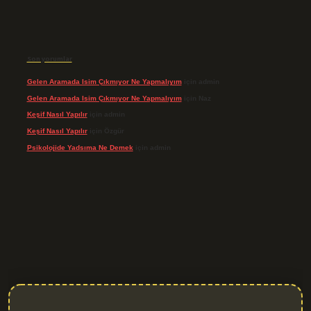
Son yorumlar
Gelen Aramada Isim Çıkmıyor Ne Yapmalıyım
için
admin
Gelen Aramada Isim Çıkmıyor Ne Yapmalıyım
için
Naz
Keşif Nasıl Yapılır
için
admin
Keşif Nasıl Yapılır
için
Özgür
Psikolojide Yadsıma Ne Demek
için
admin
riş