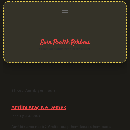
menüyü
Anasayfa
Gizlilik
Yasal
Hakkımızda
aç
Politikası
Uyarı
Evin Pratik Rehberi
Yaşam alanlarına neşe katan fikirler!
Etiket:
Amfibiyen nedir
Amfibi Araç Ne Demek
Tarih: Eylül 30, 2024
Amfibik araç nedir? Amfibi araç, hem karada hem suda