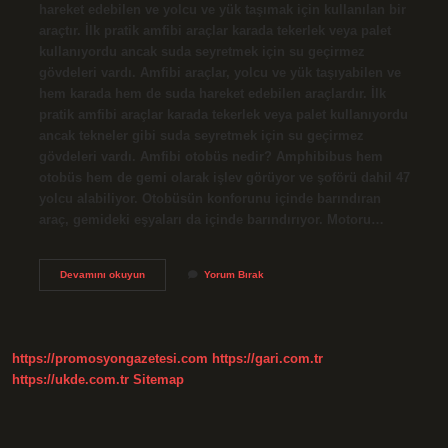
hareket edebilen ve yolcu ve yük taşımak için kullanılan bir
araçtır. İlk pratik amfibi araçlar karada tekerlek veya palet
kullanıyordu ancak suda seyretmek için su geçirmez
gövdeleri vardı. Amfibi araçlar, yolcu ve yük taşıyabilen ve
hem karada hem de suda hareket edebilen araçlardır. İlk
pratik amfibi araçlar karada tekerlek veya palet kullanıyordu
ancak tekneler gibi suda seyretmek için su geçirmez
gövdeleri vardı. Amfibi otobüs nedir? Amphibibus hem
otobüs hem de gemi olarak işlev görüyor ve şoförü dahil 47
yolcu alabiliyor. Otobüsün konforunu içinde barındıran
araç, gemideki eşyaları da içinde barındırıyor. Motoru…
Amfibi
Devamını okuyun
Yorum Bırak
Araç
Ne
Demek
https://promosyongazetesi.com
https://gari.com.tr
https://ukde.com.tr
Sitemap