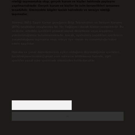
niteliği taşımamakta olup, gerçek kurum ve kişiler hakkında paylaşım
yapılmamaktadır. Gerçek kurum ve kişiler ile isim benzerlikleri tamamen
tesadüfidir. Sitemizdeki bilgiler taslak halindedir ve tavsiye niteliği
taşımazlar.
Sitemiz, 5651 Sayılı Kanun gereğince Bilgi Teknolojileri ve İletişim Kurumu
(BTK) tarafından onaylanmış bir Yer Sağlayıcı olarak hizmet vermektedir. Bu
nedenle, sitedeki içerikleri proaktif olarak denetleme veya araştırma
yükümlülüğümüz bulunmamaktadır. Ancak, üyelerimiz yazdıkları içeriklerin
sorumluluğunu taşımakta olup, siteye üye olarak bu sorumluluğu kabul
etmiş sayılırlar.
Hukuka ve yasal düzenlemelere aykırı olduğunu düşündüğünüz içerikleri,
backlinkpanelicomtr@gmail.com
adresine bildirmeniz halinde, ilgili
içerikler yasal süre içerisinde sitemizden kaldırılacaktır.
Arama