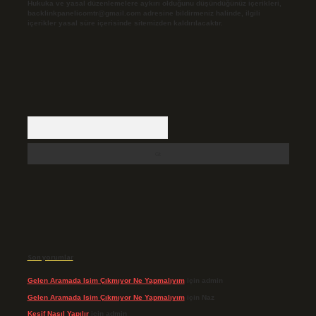
Hukuka ve yasal düzenlemelere aykırı olduğunu düşündüğünüz içerikleri,
backlinkpanelicomtr@gmail.com
adresine bildirmeniz halinde, ilgili
içerikler yasal süre içerisinde sitemizden kaldırılacaktır.
Arama
Son yorumlar
Gelen Aramada Isim Çıkmıyor Ne Yapmalıyım
için
admin
Gelen Aramada Isim Çıkmıyor Ne Yapmalıyım
için
Naz
Keşif Nasıl Yapılır
için
admin