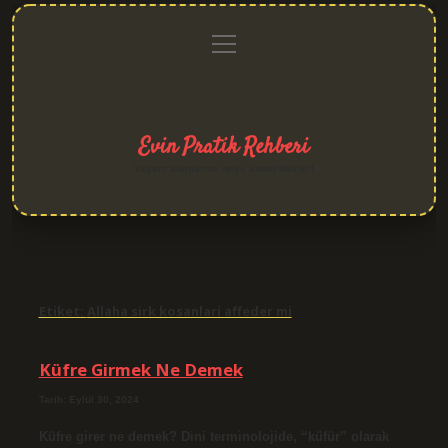
menüyü
Anasayfa
Gizlilik
Yasal
Hakkımızda
aç
Politikası
Uyarı
Evin Pratik Rehberi
Yaşam alanlarına neşe katan fikirler!
Etiket:
Allaha sirk kosanlari affeder mi
Küfre Girmek Ne Demek
Tarih: Eylül 30, 2024
Küfre girer ne demek? Dini terminolojide, “küfür” olarak