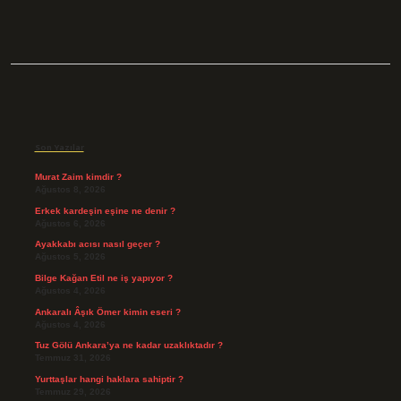
Sidebar
Son Yazılar
Murat Zaim kimdir ?
Ağustos 8, 2026
Erkek kardeşin eşine ne denir ?
Ağustos 6, 2026
Ayakkabı acısı nasıl geçer ?
Ağustos 5, 2026
Bilge Kağan Etil ne iş yapıyor ?
Ağustos 4, 2026
Ankaralı Âşık Ömer kimin eseri ?
Ağustos 4, 2026
Tuz Gölü Ankara’ya ne kadar uzaklıktadır ?
Temmuz 31, 2026
Yurttaşlar hangi haklara sahiptir ?
Temmuz 29, 2026