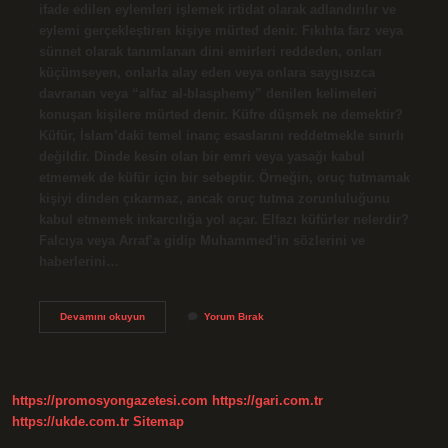
ifade edilen eylemleri işlemek irtidat olarak adlandırılır ve
eylemi gerçekleştiren kişiye mürted denir. Fıkıhta farz veya
sünnet olarak tanımlanan dini emirleri reddeden, onları
küçümseyen, onlarla alay eden veya onlara saygısızca
davranan veya “alfaz al-blasphemy” denilen kelimeleri
konuşan kişilere mürted denir. Küfre düşmek ne demektir?
Küfür, İslam’daki temel inanç esaslarını reddetmekle sınırlı
değildir. Dinde kesin olan bir emri veya yasağı kabul
etmemek de küfür için bir sebeptir. Örneğin, oruç tutmamak
kişiyi dinden çıkarmaz, ancak oruç tutma zorunluluğunu
kabul etmemek inkarcılığa yol açar. Elfazı küfürler nelerdir?
Falcıya veya Arraf’a gidip Muhammed’in sözlerini ve
haberlerini…
Küfre
Devamını okuyun
Yorum Bırak
Girmek
Ne
Demek
https://promosyongazetesi.com
https://gari.com.tr
https://ukde.com.tr
Sitemap