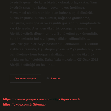
öksürük genellikle kuru öksürük olarak ortaya çıkar. Yani
öksürük sırasında balgam veya mukus üretilmez.
Mevsimsel alerjilerden biri olan bahar alerjisi öksürük,
burun kaşıntısı, burun akıntısı, boğazda gıdıklanma,
hapşırma, sulu gözler ve kaşıntılı gözler gibi semptomlarla
karakterizedir. Alerjiden öksürük çocuğa ne yapmalı?
Alerjik öksürük dönemlerinde: Su tüketimi çok önemlidir,
bu dönemlerde bol sıvı içmeye dikkat edilmelidir. …
Öksürük şurupları veya pastiller kullanılabilir. … Öksürük
atakları sırasında, kişi alerjisi yoksa ve 2 yaşından büyükse,
bal tüketmek hem boğazı rahatlatabilir hem de öksürük
ataklarını hafifletebilir. Daha fazla makale… •27 Ocak 2022
Alerjik öksürüğü en hızlı ne…
Çocuklarda
Devamını okuyun
8 Yorum
Alerji
Öksürük
Yapar
Mı
https://promosyongazetesi.com
https://gari.com.tr
https://ukde.com.tr
Sitemap