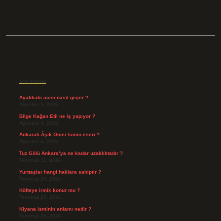
Sidebar
Son Yazılar
Ayakkabı acısı nasıl geçer ?
Ağustos 5, 2026
Bilge Kağan Etil ne iş yapıyor ?
Ağustos 4, 2026
Ankaralı Âşık Ömer kimin eseri ?
Ağustos 4, 2026
Tuz Gölü Ankara’ya ne kadar uzaklıktadır ?
Temmuz 31, 2026
Yurttaşlar hangi haklara sahiptir ?
Temmuz 29, 2026
Köfteye irmik konur mu ?
Temmuz 27, 2026
Kiyana isminin anlamı nedir ?
Temmuz 25, 2026