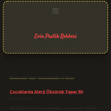
menüyü
Anasayfa
Gizlilik
Yasal
Hakkımızda
aç
Politikası
Uyarı
Evin Pratik Rehberi
Yaşam alanlarına neşe katan fikirler!
Etiket:
Alerji balgamlı öksürük yapar mı
Çocuklarda Alerji Öksürük Yapar Mı
Tarih: Eylül 8, 2024
Öksürüğün alerjik olup olmadığını nasıl anlarız? Alerjik