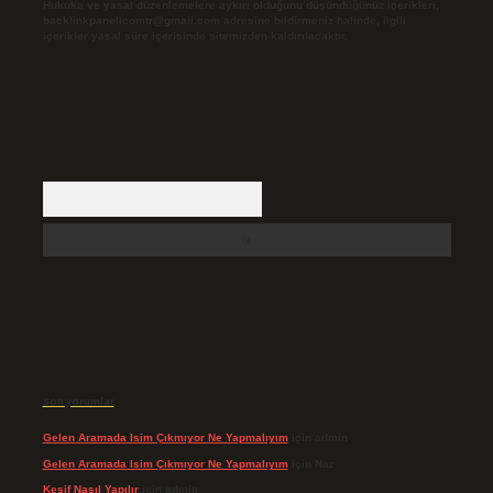
Hukuka ve yasal düzenlemelere aykırı olduğunu düşündüğünüz içerikleri,
backlinkpanelicomtr@gmail.com
adresine bildirmeniz halinde, ilgili
içerikler yasal süre içerisinde sitemizden kaldırılacaktır.
Arama
Son yorumlar
Gelen Aramada Isim Çıkmıyor Ne Yapmalıyım
için
admin
Gelen Aramada Isim Çıkmıyor Ne Yapmalıyım
için
Naz
Keşif Nasıl Yapılır
için
admin