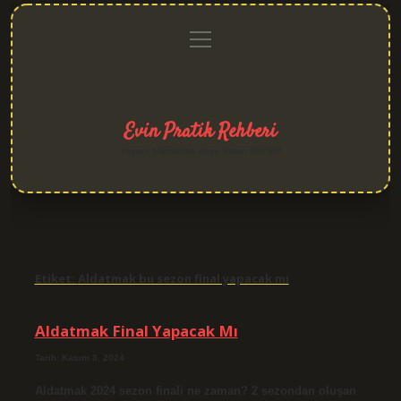
menüyü
Anasayfa
Gizlilik
Yasal
Hakkımızda
aç
Politikası
Uyarı
Evin Pratik Rehberi
Yaşam alanlarına neşe katan fikirler!
Etiket:
Aldatmak bu sezon final yapacak mı
Aldatmak Final Yapacak Mı
Tarih: Kasım 3, 2024
Aldatmak 2024 sezon finali ne zaman? 2 sezondan oluşan