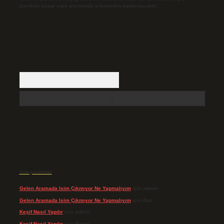
içerikler yasal süre içerisinde sitemizden kaldırılacaktır.
Arama
Son yorumlar
Gelen Aramada Isim Çıkmıyor Ne Yapmalıyım
için
admin
Gelen Aramada Isim Çıkmıyor Ne Yapmalıyım
için
Naz
Keşif Nasıl Yapılır
için
admin
Keşif Nasıl Yapılır
için
Özgür