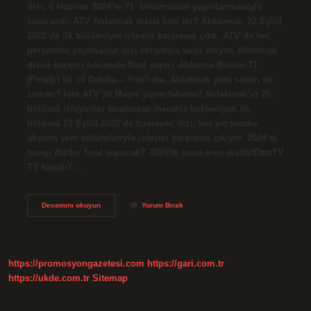
dizi, 6 Haziran 2024’te 71. bölümünün yayınlanmasıyla
sona erdi. ATV Aldatmak dizisi bitti mi? Aldatmak, 22 Eylül
2022’de ilk bölümüyle izleyici karşısına çıktı. ATV’de her
perşembe yayınlanan dizi ekranlara veda ediyor. Aldatmak
dizisi kaçıncı bölümde final yaptı? Aldatma Bölüm 71
(Final) | İlk 10 Dakika – YouTube. Aldatmak yeni sezon ne
zaman? İşte ATV 30 Mayıs yayın takvimi! Aldakmak’ın 70.
bölümü izleyiciler tarafından merakla bekleniyor. İlk
bölümü 22 Eylül 2022’de başlayan dizi, her perşembe
akşamı yeni bölümleriyle izleyici karşısına çıkıyor. 2024’te
hangi diziler final yapacak? 2024’te sona eren dizilerDateTV
TV kanalı7…
Aldatmak
Devamını okuyun
Yorum Bırak
Final
Yapacak
Mı
https://promosyongazetesi.com
https://gari.com.tr
https://ukde.com.tr
Sitemap