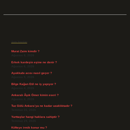
Sidebar
Son Yazılar
Murat Zaim kimdir ?
Ağustos 8, 2026
Erkek kardeşin eşine ne denir ?
Ağustos 6, 2026
Ayakkabı acısı nasıl geçer ?
Ağustos 5, 2026
Bilge Kağan Etil ne iş yapıyor ?
Ağustos 4, 2026
Ankaralı Âşık Ömer kimin eseri ?
Ağustos 4, 2026
Tuz Gölü Ankara’ya ne kadar uzaklıktadır ?
Temmuz 31, 2026
Yurttaşlar hangi haklara sahiptir ?
Temmuz 29, 2026
Köfteye irmik konur mu ?