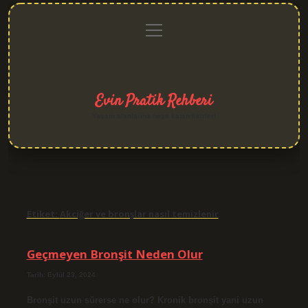
menüyü
Anasayfa
Gizlilik
Yasal
Hakkımızda
aç
Politikası
Uyarı
Evin Pratik Rehberi
Yaşam alanlarına neşe katan fikirler!
Etiket:
Akciğer ve bronşlar nasıl temizlenir
Geçmeyen Bronşit Neden Olur
Tarih: Eylül 23, 2024
Bronşit uzun sürerse ne olur? Kronik bronşit yani uzun