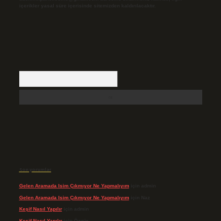
içerikler yasal süre içerisinde sitemizden kaldırılacaktır.
Arama
Son yorumlar
Gelen Aramada Isim Çıkmıyor Ne Yapmalıyım
için
admin
Gelen Aramada Isim Çıkmıyor Ne Yapmalıyım
için
Naz
Keşif Nasıl Yapılır
için
admin
Keşif Nasıl Yapılır
için
Özgür