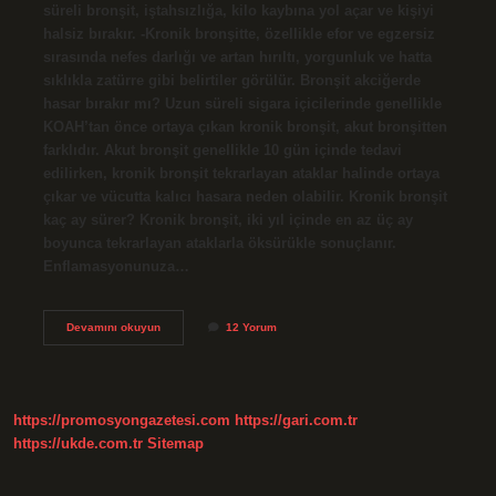
süreli bronşit, iştahsızlığa, kilo kaybına yol açar ve kişiyi
halsiz bırakır. -Kronik bronşitte, özellikle efor ve egzersiz
sırasında nefes darlığı ve artan hırıltı, yorgunluk ve hatta
sıklıkla zatürre gibi belirtiler görülür. Bronşit akciğerde
hasar bırakır mı? Uzun süreli sigara içicilerinde genellikle
KOAH’tan önce ortaya çıkan kronik bronşit, akut bronşitten
farklıdır. Akut bronşit genellikle 10 gün içinde tedavi
edilirken, kronik bronşit tekrarlayan ataklar halinde ortaya
çıkar ve vücutta kalıcı hasara neden olabilir. Kronik bronşit
kaç ay sürer? Kronik bronşit, iki yıl içinde en az üç ay
boyunca tekrarlayan ataklarla öksürükle sonuçlanır.
Enflamasyonunuza…
Geçmeyen
Devamını okuyun
12 Yorum
Bronşit
Neden
Olur
https://promosyongazetesi.com
https://gari.com.tr
https://ukde.com.tr
Sitemap