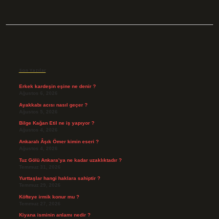
Sidebar
Son Yazılar
Erkek kardeşin eşine ne denir ?
Ağustos 6, 2026
Ayakkabı acısı nasıl geçer ?
Ağustos 5, 2026
Bilge Kağan Etil ne iş yapıyor ?
Ağustos 4, 2026
Ankaralı Âşık Ömer kimin eseri ?
Ağustos 4, 2026
Tuz Gölü Ankara’ya ne kadar uzaklıktadır ?
Temmuz 31, 2026
Yurttaşlar hangi haklara sahiptir ?
Temmuz 29, 2026
Köfteye irmik konur mu ?
Temmuz 27, 2026
Kiyana isminin anlamı nedir ?