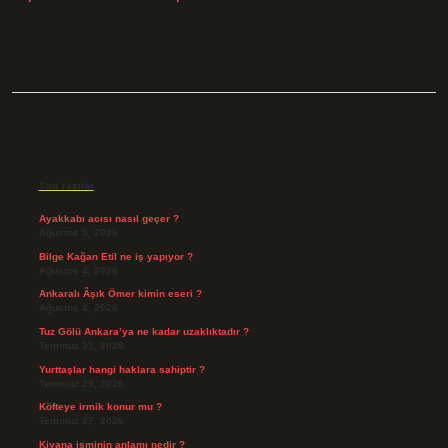
Sidebar
Son Yazılar
Ayakkabı acısı nasıl geçer ?
Ağustos 5, 2026
Bilge Kağan Etil ne iş yapıyor ?
Ağustos 4, 2026
Ankaralı Âşık Ömer kimin eseri ?
Ağustos 4, 2026
Tuz Gölü Ankara’ya ne kadar uzaklıktadır ?
Temmuz 31, 2026
Yurttaşlar hangi haklara sahiptir ?
Temmuz 29, 2026
Köfteye irmik konur mu ?
Temmuz 27, 2026
Kiyana isminin anlamı nedir ?