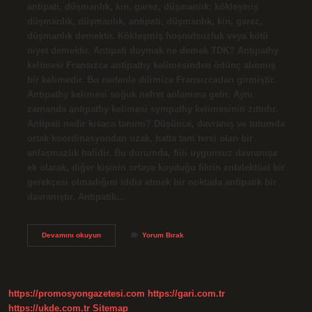
antipati, düşmanlık, kin, garez, düşmanlık; kökleşmiş
düşmanlık, düşmanlık, antipati, düşmanlık, kin, garez,
düşmanlık demektir. Kökleşmiş hoşnutsuzluk veya kötü
niyet demektir. Antipati duymak ne demek TDK? Antipathy
kelimesi Fransızca antipathy kelimesinden ödünç alınmış
bir kelimedir. Bu nedenle dilimize Fransızcadan girmiştir.
Antipathy kelimesi soğuk nefret anlamına gelir. Aynı
zamanda antipathy kelimesi sympathy kelimesinin zıttıdır.
Antipati nedir kısaca tanımı? Düşünce, davranış ve tutumda
ortak koordinasyondan uzak, hatta tam tersi olan bir
anlaşmazlık halidir. Bu durumda, fiili uygunsuz davranışa
ek olarak, diğer kişinin ortaya koyduğu fikrin entelektüel bir
gerekçesi olmadığını iddia etmek bir noktada antipatik bir
davranıştır. Antipatik…
Antipati
Devamını okuyun
Yorum Bırak
Duymak
Ne
Demek
https://promosyongazetesi.com
https://gari.com.tr
https://ukde.com.tr
Sitemap