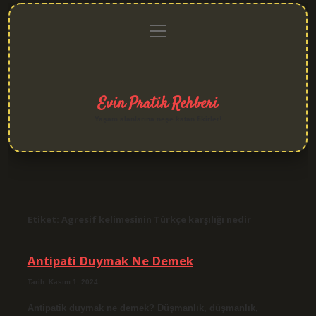
menüyü
Anasayfa
Gizlilik
Yasal
Hakkımızda
aç
Politikası
Uyarı
Evin Pratik Rehberi
Yaşam alanlarına neşe katan fikirler!
Etiket:
Agresif kelimesinin Türkçe karşılığı nedir
Antipati Duymak Ne Demek
Tarih: Kasım 1, 2024
Antipatik duymak ne demek? Düşmanlık, düşmanlık,