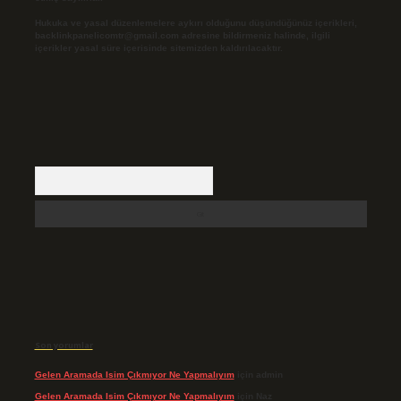
Hukuka ve yasal düzenlemelere aykırı olduğunu düşündüğünüz içerikleri,
backlinkpanelicomtr@gmail.com
adresine bildirmeniz halinde, ilgili
içerikler yasal süre içerisinde sitemizden kaldırılacaktır.
Arama
Son yorumlar
Gelen Aramada Isim Çıkmıyor Ne Yapmalıyım
için
admin
Gelen Aramada Isim Çıkmıyor Ne Yapmalıyım
için
Naz