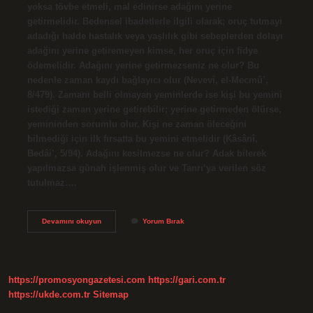
yoksa tövbe etmeli, mal edinirse adağını yerine
getirmelidir. Bedensel ibadetlerle ilgili olarak; oruç tutmayı
adadığı halde hastalık veya yaşlılık gibi sebeplerden dolayı
adağını yerine getiremeyen kimse, her oruç için fidye
ödemelidir. Adağını yerine getirmezseniz ne olur? Bu
nedenle zaman kaydı bağlayıcı olur (Nevevî, el-Mecmû’,
8/479). Zamanı belli olmayan yeminlerde ise kişi bu yemini
istediği zaman yerine getirebilir; yerine getirmeden ölürse,
yemininden sorumlu olur. Kişi ne zaman öleceğini
bilmediği için ilk fırsatta bu yemini etmelidir (Kâsânî,
Bedâi’, 5/94). Adağını kesilmezse ne olur? Adak bilerek
yapılmazsa günah işlenmiş olur ve Tanrı’ya verilen söz
tutulmaz.…
Yapılan
Devamını okuyun
Yorum Bırak
Adak
Yerine
Getirilmezse
Ne
Olur
https://promosyongazetesi.com
https://gari.com.tr
https://ukde.com.tr
Sitemap