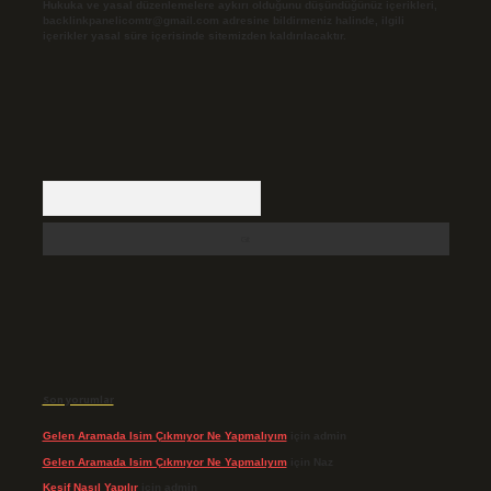
Hukuka ve yasal düzenlemelere aykırı olduğunu düşündüğünüz içerikleri,
backlinkpanelicomtr@gmail.com
adresine bildirmeniz halinde, ilgili
içerikler yasal süre içerisinde sitemizden kaldırılacaktır.
Arama
Son yorumlar
Gelen Aramada Isim Çıkmıyor Ne Yapmalıyım
için
admin
Gelen Aramada Isim Çıkmıyor Ne Yapmalıyım
için
Naz
Keşif Nasıl Yapılır
için
admin