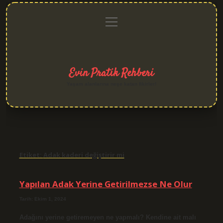
menüyü
Anasayfa
Gizlilik
Yasal
Hakkımızda
aç
Politikası
Uyarı
Evin Pratik Rehberi
Yaşam alanlarına neşe katan fikirler!
Etiket:
Adak kaderi değiştirir mi
Yapılan Adak Yerine Getirilmezse Ne Olur
Tarih: Ekim 1, 2024
Adağını yerine getiremeyen ne yapmalı? Kendine ait malı