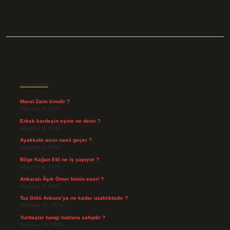
Sidebar
Son Yazılar
Murat Zaim kimdir ?
Ağustos 8, 2026
Erkek kardeşin eşine ne denir ?
Ağustos 6, 2026
Ayakkabı acısı nasıl geçer ?
Ağustos 5, 2026
Bilge Kağan Etil ne iş yapıyor ?
Ağustos 4, 2026
Ankaralı Âşık Ömer kimin eseri ?
Ağustos 4, 2026
Tuz Gölü Ankara’ya ne kadar uzaklıktadır ?
Temmuz 31, 2026
Yurttaşlar hangi haklara sahiptir ?
Temmuz 29, 2026