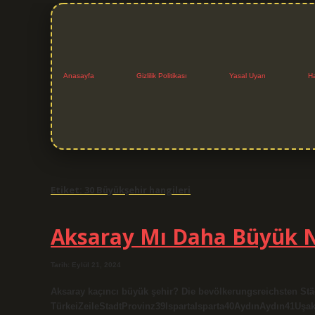
Anasayfa
Gizlilik Politikası
Yasal Uyarı
H
Etiket:
30 Büyükşehir hangileri
Aksaray Mı Daha Büyük 
Tarih: Eylül 21, 2024
Aksaray kaçıncı büyük şehir? Die bevölkerungsreichsten Stä
TürkeiZeileStadtProvinz39IspartaIsparta40AydınAydın41Uşak