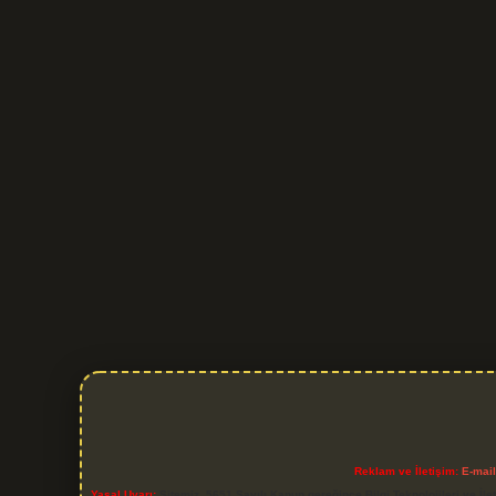
Reklam ve İletişim:
E-mai
Yasal Uyarı:
Sitemiz, 5651 Sayılı Kanun gereğince Bilgi Teknolojileri ve İl