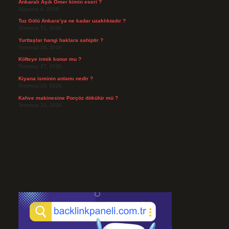
Ankaralı Âşık Ömer kimin eseri ?
Ağustos 4, 2026
Tuz Gölü Ankara’ya ne kadar uzaklıktadır ?
Temmuz 31, 2026
Yurttaşlar hangi haklara sahiptir ?
Temmuz 29, 2026
Köfteye irmik konur mu ?
Temmuz 27, 2026
Kiyana isminin anlamı nedir ?
Temmuz 25, 2026
Kahve makinesine Porçöz dökülür mü ?
Temmuz 23, 2026