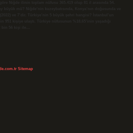
öre Niğde ilinin toplam nüfusu 365.419 olup 81 il arasında 54.
saray büyük mü? Niğde’nin kuzeybatısında, Konya’nın doğusunda ve
022) ve 7’dir. Türkiye’nin 5 büyük şehri hangisi? İstanbul’un
bin 951 kişiye ulaştı. Türkiye nüfusunun %18,65’inin yaşadığı
 bin 56 kişi ile…
kde.com.tr
Sitemap