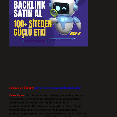
Reklam ve İletişim:
Skype: live:.cid.575569c608265c69
Yasal Uyarı:
Bu internet sitesi, herhangi bir marka, kurum
veya şahıs şirketi ile hiçbir bağlantısı bulunmamaktadır.
Sitede yalnızca kendi hazırladığımız makaleler
paylaşılmaktadır. Burada yer alan içerikler haber niteliği
taşımamakta olup, gerçek kurum ve kişiler hakkında
paylaşım yapılmamaktadır. Gerçek kurum ve kişiler ile isim