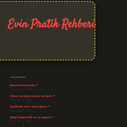
Evin Pratik Rehberi
Yaşam alanlarına neşe katan fikirler!
Sidebar
grand opera bet giriş
Son Yazılar
Murat Zaim kimdir ?
Ağustos 8, 2026
Erkek kardeşin eşine ne denir ?
Ağustos 6, 2026
Ayakkabı acısı nasıl geçer ?
Ağustos 5, 2026
Bilge Kağan Etil ne iş yapıyor ?
Ağustos 4, 2026