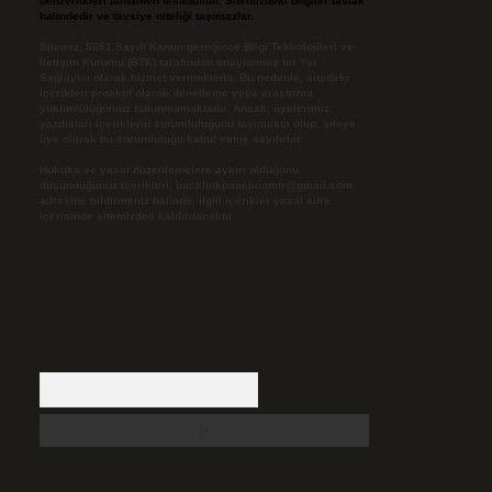
benzerlikleri tamamen tesadüfidir. Sitemizdeki bilgiler taslak
halindedir ve tavsiye niteliği taşımazlar.
Sitemiz, 5651 Sayılı Kanun gereğince Bilgi Teknolojileri ve
İletişim Kurumu (BTK) tarafından onaylanmış bir Yer
Sağlayıcı olarak hizmet vermektedir. Bu nedenle, sitedeki
içerikleri proaktif olarak denetleme veya araştırma
yükümlülüğümüz bulunmamaktadır. Ancak, üyelerimiz
yazdıkları içeriklerin sorumluluğunu taşımakta olup, siteye
üye olarak bu sorumluluğu kabul etmiş sayılırlar.
Hukuka ve yasal düzenlemelere aykırı olduğunu
düşündüğünüz içerikleri,
backlinkpanelicomtr@gmail.com
adresine bildirmeniz halinde, ilgili içerikler yasal süre
içerisinde sitemizden kaldırılacaktır.
Arama