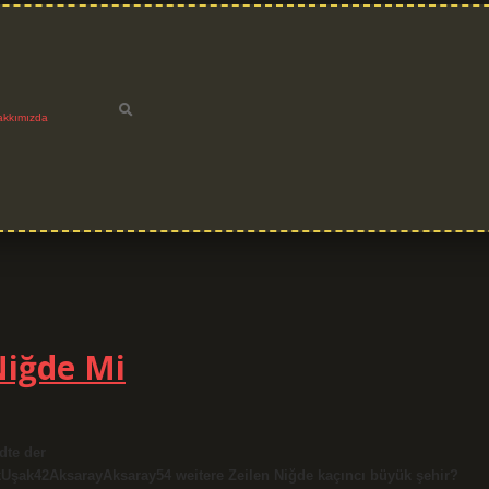
akkımızda
Niğde Mi
dte der
Uşak42AksarayAksaray54 weitere Zeilen Niğde kaçıncı büyük şehir?