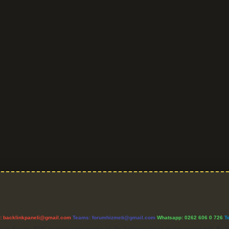
l:
backlinkpaneli@gmail.com
Teams:
forumhizmeti@gmail.com
Whatsapp: 0262 606 0 726
T
etişim Kurumu (BTK) tarafından onaylanmış bir Yer Sağlayıcı olarak hizmet vermektedir. Bu ne