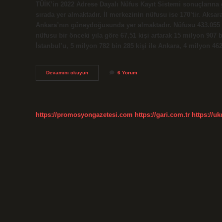
TÜİK’in 2022 Adrese Dayalı Nüfus Kayıt Sistemi sonuçlarına g
sırada yer almaktadır. İl merkezinin nüfusu ise 170’tir. Ak
Ankara’nın güneydoğusunda yer almaktadır. Nüfusu 433.055 (2
nüfusu bir önceki yıla göre 67,51 kişi artarak 15 milyon 907 
İstanbul’u, 5 milyon 782 bin 285 kişi ile Ankara, 4 milyon 462
Aksaray
Devamını okuyun
6 Yorum
Mı
Daha
Büyük
Niğde
Mi
https://promosyongazetesi.com
https://gari.com.tr
https://u