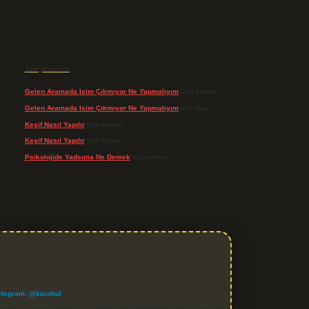
Son yorumlar
Gelen Aramada Isim Çıkmıyor Ne Yapmalıyım
için
admin
Gelen Aramada Isim Çıkmıyor Ne Yapmalıyım
için
Naz
Keşif Nasıl Yapılır
için
admin
Keşif Nasıl Yapılır
için
Özgür
Psikolojide Yadsıma Ne Demek
için
admin
elegram: @karabul
denle, sitedeki içerikleri proaktif olarak denetleme veya araştırma