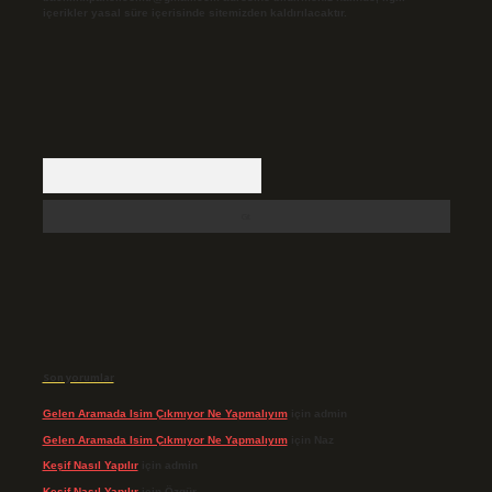
içerikler yasal süre içerisinde sitemizden kaldırılacaktır.
Arama
Son yorumlar
Gelen Aramada Isim Çıkmıyor Ne Yapmalıyım
için
admin
Gelen Aramada Isim Çıkmıyor Ne Yapmalıyım
için
Naz
Keşif Nasıl Yapılır
için
admin
Keşif Nasıl Yapılır
için
Özgür