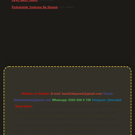
Psikolojide Yadsıma Ne Demek
için
admin
Reklam ve İletişim:
E-mail:
backlinkpaneli@gmail.com
Teams:
forumhizmeti@gmail.com
Whatsapp: 0262 606 0 726
Telegram: @karabul
Yasal Uyarı:
Sitemiz, 5651 Sayılı Kanun gereğince Bilgi Teknolojileri ve
İletişim Kurumu (BTK) tarafından onaylanmış bir Yer Sağlayıcı olarak
hizmet vermektedir. Bu nedenle, sitedeki içerikleri proaktif olarak
denetleme veya araştırma yükümlülüğümüz bulunmamaktadır. Ancak,
üyelerimiz yazdıkları içeriklerin sorumluluğunu taşımakta olup, siteye üye