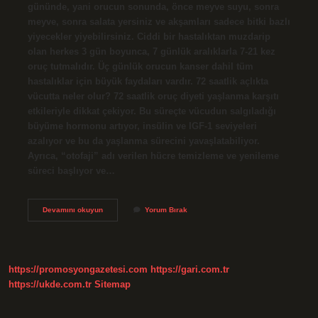
gününde, yani orucun sonunda, önce meyve suyu, sonra
meyve, sonra salata yersiniz ve akşamları sadece bitki bazlı
yiyecekler yiyebilirsiniz. Ciddi bir hastalıktan muzdarip
olan herkes 3 gün boyunca, 7 günlük aralıklarla 7-21 kez
oruç tutmalıdır. Üç günlük orucun kanser dahil tüm
hastalıklar için büyük faydaları vardır. 72 saatlik açlıkta
vücutta neler olur? 72 saatlik oruç diyeti yaşlanma karşıtı
etkileriyle dikkat çekiyor. Bu süreçte vücudun salgıladığı
büyüme hormonu artıyor, insülin ve IGF-1 seviyeleri
azalıyor ve bu da yaşlanma sürecini yavaşlatabiliyor.
Ayrıca, “otofaji” adı verilen hücre temizleme ve yenileme
süreci başlıyor ve…
3
Devamını okuyun
Yorum Bırak
Günlük
Açlıkta
Vücutta
Neler
Olur
https://promosyongazetesi.com
https://gari.com.tr
https://ukde.com.tr
Sitemap