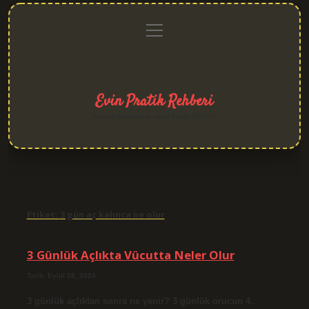
menüyü
Anasayfa
Gizlilik
Yasal
Hakkımızda
aç
Politikası
Uyarı
Evin Pratik Rehberi
Yaşam alanlarına neşe katan fikirler!
Etiket:
3 gün aç kalınca ne olur
3 Günlük Açlıkta Vücutta Neler Olur
Tarih: Eylül 28, 2024
3 günlük açlıktan sonra ne yenir? 3 günlük orucun 4.