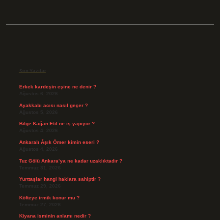
Sidebar
Son Yazılar
Erkek kardeşin eşine ne denir ?
Ağustos 6, 2026
Ayakkabı acısı nasıl geçer ?
Ağustos 5, 2026
Bilge Kağan Etil ne iş yapıyor ?
Ağustos 4, 2026
Ankaralı Âşık Ömer kimin eseri ?
Ağustos 4, 2026
Tuz Gölü Ankara’ya ne kadar uzaklıktadır ?
Temmuz 31, 2026
Yurttaşlar hangi haklara sahiptir ?
Temmuz 29, 2026
Köfteye irmik konur mu ?
Temmuz 27, 2026
Kiyana isminin anlamı nedir ?