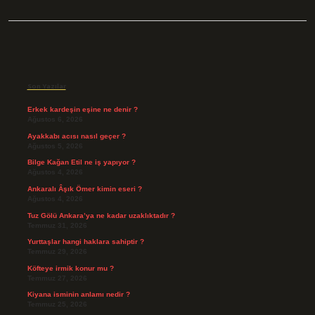
Sidebar
Son Yazılar
Erkek kardeşin eşine ne denir ?
Ağustos 6, 2026
Ayakkabı acısı nasıl geçer ?
Ağustos 5, 2026
Bilge Kağan Etil ne iş yapıyor ?
Ağustos 4, 2026
Ankaralı Âşık Ömer kimin eseri ?
Ağustos 4, 2026
Tuz Gölü Ankara’ya ne kadar uzaklıktadır ?
Temmuz 31, 2026
Yurttaşlar hangi haklara sahiptir ?
Temmuz 29, 2026
Köfteye irmik konur mu ?
Temmuz 27, 2026
Kiyana isminin anlamı nedir ?
Temmuz 25, 2026