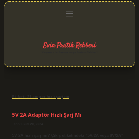
menüyü
Anasayfa
Gizlilik
Yasal
Hakkımızda
aç
Politikası
Uyarı
Evin Pratik Rehberi
Yaşam alanlarına neşe katan fikirler!
Etiket:
21 amper hızlı şarj mı
5V 2A Adaptör Hızlı Şarj Mı
Tarih: Ekim 20, 2024
5V 2A hızlı şarj mı? Çıkış etiketindeki “5V/2A veya 9V/2A”