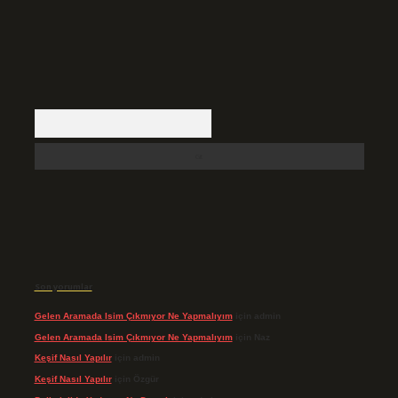
Arama
Son yorumlar
Gelen Aramada Isim Çıkmıyor Ne Yapmalıyım
için
admin
Gelen Aramada Isim Çıkmıyor Ne Yapmalıyım
için
Naz
Keşif Nasıl Yapılır
için
admin
Keşif Nasıl Yapılır
için
Özgür