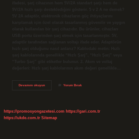
ifadesi, şarj cihazının hem 5V/2A standart şarjı hem de
9V/2A hızlı şarjı desteklediğini gösterir. 5 v 2 A ne demek?
5V 2A adaptör, elektronik cihazların güç ihtiyaçlarını
karşılamak için özel olarak tasarlanmış güvenilir ve yaygın
olarak kullanılan bir şarj cihazıdır. Bu ürünler, cihazları
USB portu üzerinden şarj etmek için tasarlanmıştır. 5V,
adaptör tarafından sağlanan voltajı ifade eder. Adaptörün
hızlı şarj olduğunu nasıl anlarız? Kablodaki metin: Hızlı
şarj kablolarında genellikle “Hızlı Şarj”, “Hızlı Şarj” veya
“Turbo Şarj” gibi etiketler bulunur. 2. Akım ve voltaj
değerleri: Hızlı şarj kablolarının akım değeri genellikle…
5V
Devamını okuyun
Yorum Bırak
2A
Adaptör
Hızlı
Şarj
Mı
https://promosyongazetesi.com
https://gari.com.tr
https://ukde.com.tr
Sitemap