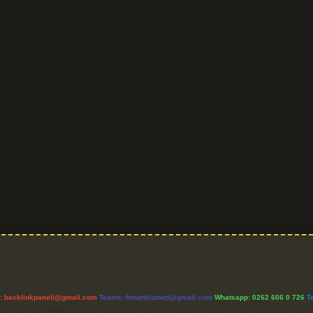
l:
backlinkpaneli@gmail.com
Teams:
forumhizmeti@gmail.com
Whatsapp: 0262 606 0 726
T
etişim Kurumu (BTK) tarafından onaylanmış bir Yer Sağlayıcı olarak hizmet vermektedir. Bu ne