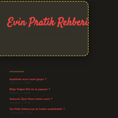
Evin Pratik Rehberi
Yaşam alanlarına neşe katan fikirler!
Sidebar
grand opera bet giriş
Son Yazılar
Ayakkabı acısı nasıl geçer ?
Ağustos 5, 2026
Bilge Kağan Etil ne iş yapıyor ?
Ağustos 4, 2026
Ankaralı Âşık Ömer kimin eseri ?
Ağustos 4, 2026
Tuz Gölü Ankara’ya ne kadar uzaklıktadır ?
Temmuz 31, 2026