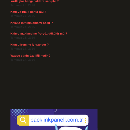
Yurttaşlar hangi haklara sahiptir ?
Temmuz 29, 2026
Köfteye irmik konur mu ?
Temmuz 27, 2026
Kiyana isminin anlamı nedir ?
Temmuz 25, 2026
Kahve makinesine Porçöz dökülür mü ?
Temmuz 23, 2026
Hansu İrem ne iş yapıyor ?
Temmuz 17, 2026
Wagyu etinin özelliği nedir ?
Temmuz 14, 2026