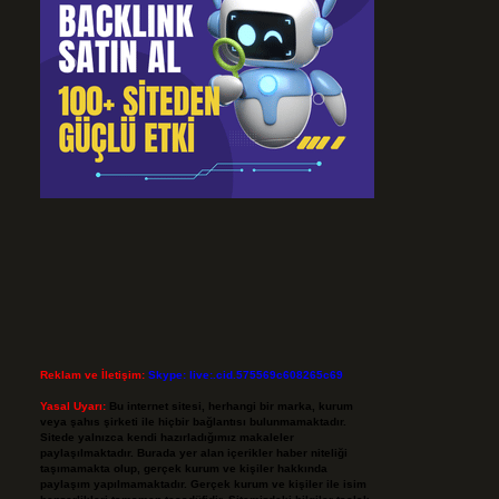
Reklam ve İletişim:
Skype: live:.cid.575569c608265c69
Yasal Uyarı:
Bu internet sitesi, herhangi bir marka, kurum
veya şahıs şirketi ile hiçbir bağlantısı bulunmamaktadır.
Sitede yalnızca kendi hazırladığımız makaleler
paylaşılmaktadır. Burada yer alan içerikler haber niteliği
taşımamakta olup, gerçek kurum ve kişiler hakkında
paylaşım yapılmamaktadır. Gerçek kurum ve kişiler ile isim