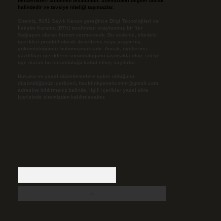
benzerlikleri tamamen tesadüfidir. Sitemizdeki bilgiler taslak
halindedir ve tavsiye niteliği taşımazlar.
Sitemiz, 5651 Sayılı Kanun gereğince Bilgi Teknolojileri ve
İletişim Kurumu (BTK) tarafından onaylanmış bir Yer
Sağlayıcı olarak hizmet vermektedir. Bu nedenle, sitedeki
içerikleri proaktif olarak denetleme veya araştırma
yükümlülüğümüz bulunmamaktadır. Ancak, üyelerimiz
yazdıkları içeriklerin sorumluluğunu taşımakta olup, siteye
üye olarak bu sorumluluğu kabul etmiş sayılırlar.
Hukuka ve yasal düzenlemelere aykırı olduğunu
düşündüğünüz içerikleri,
backlinkpanelicomtr@gmail.com
adresine bildirmeniz halinde, ilgili içerikler yasal süre
içerisinde sitemizden kaldırılacaktır.
Arama