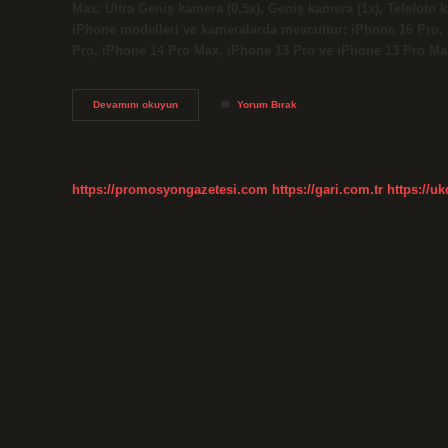
Max: Ultra Geniş kamera (0,5x), Geniş kamera (1x), Telefoto 
iPhone modelleri ve kameralarda mevcuttur: iPhone 16 Pro,
Pro, iPhone 14 Pro Max, iPhone 13 Pro ve iPhone 13 Pro Max
Iphone
Devamını okuyun
Yorum Bırak
11
Gece
Kamerası
Var
Mı
https://promosyongazetesi.com
https://gari.com.tr
https://u