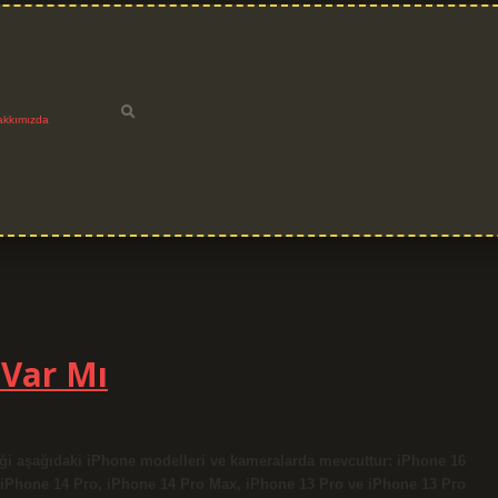
akkımızda
 Var Mı
i aşağıdaki iPhone modelleri ve kameralarda mevcuttur: iPhone 16
 iPhone 14 Pro, iPhone 14 Pro Max, iPhone 13 Pro ve iPhone 13 Pro