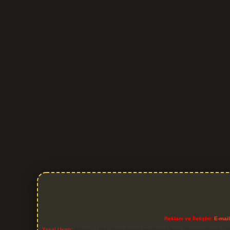
Reklam ve İletişim:
E-mai
Yasal Uyarı:
Sitemiz, 5651 Sayılı Kanun gereğince Bilgi Teknolojileri ve İl