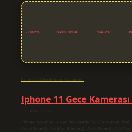
Anasayfa
Gizlilik Politikası
Yasal Uyarı
H
Etiket:
2024te iPhone 11 alınır mı
Iphone 11 Gece Kamerası
Tarih: Ocak 31, 2025
iPhone gece modu Hangi Modellerde Var? Gece modu özelliğ
Pro, iPhone 16 Pro Max, iPhone 15 Pro, iPhone 15 Pro Max,