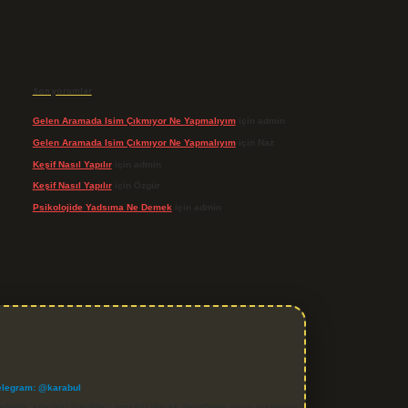
Son yorumlar
Gelen Aramada Isim Çıkmıyor Ne Yapmalıyım
için
admin
Gelen Aramada Isim Çıkmıyor Ne Yapmalıyım
için
Naz
Keşif Nasıl Yapılır
için
admin
Keşif Nasıl Yapılır
için
Özgür
Psikolojide Yadsıma Ne Demek
için
admin
elegram: @karabul
denle, sitedeki içerikleri proaktif olarak denetleme veya araştırma