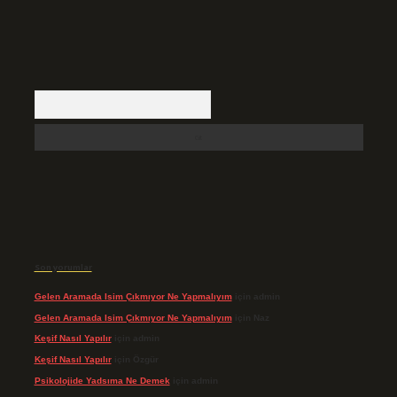
Arama
Son yorumlar
Gelen Aramada Isim Çıkmıyor Ne Yapmalıyım
için
admin
Gelen Aramada Isim Çıkmıyor Ne Yapmalıyım
için
Naz
Keşif Nasıl Yapılır
için
admin
Keşif Nasıl Yapılır
için
Özgür
Psikolojide Yadsıma Ne Demek
için
admin