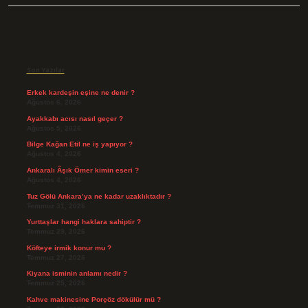
Sidebar
Son Yazılar
Erkek kardeşin eşine ne denir ?
Ağustos 6, 2026
Ayakkabı acısı nasıl geçer ?
Ağustos 5, 2026
Bilge Kağan Etil ne iş yapıyor ?
Ağustos 4, 2026
Ankaralı Âşık Ömer kimin eseri ?
Ağustos 4, 2026
Tuz Gölü Ankara’ya ne kadar uzaklıktadır ?
Temmuz 31, 2026
Yurttaşlar hangi haklara sahiptir ?
Temmuz 29, 2026
Köfteye irmik konur mu ?
Temmuz 27, 2026
Kiyana isminin anlamı nedir ?
Temmuz 25, 2026
Kahve makinesine Porçöz dökülür mü ?