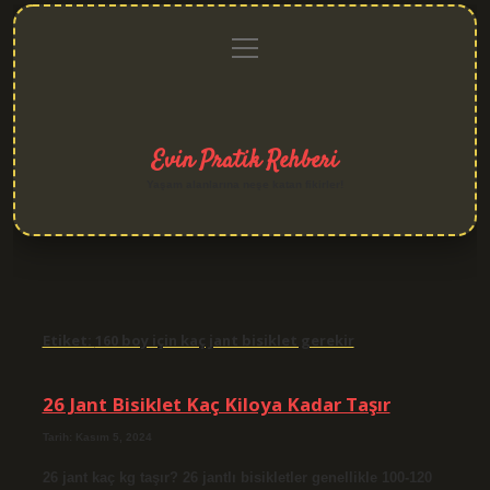
menüyü
Anasayfa
Gizlilik
Yasal
Hakkımızda
aç
Politikası
Uyarı
Evin Pratik Rehberi
Yaşam alanlarına neşe katan fikirler!
Etiket:
160 boy için kaç jant bisiklet gerekir
26 Jant Bisiklet Kaç Kiloya Kadar Taşır
Tarih: Kasım 5, 2024
26 jant kaç kg taşır? 26 jantlı bisikletler genellikle 100-120