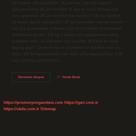
kg’a kadar yük taşıyabilir. 26 jant kaç yaş için uygun?
Salcano Excel 26 jant bisiklet 11 yaş ve üzeri kullanıcılar
için uygundur. 28 jant bisiklet kaç kg taşır? 28 inç bisiklet
ne kadar ağırlık taşıyabilir? 28 inç bisikletler hemen hemen
her yaş grubundaki kullanıcı için tercih edilen fonksiyonel
ürünlerden biridir. 120 kg’a kadar yük kapasitesine sahip
modeller şehir içi kullanım için idealdir. Bisiklet en fazla
kaç kg taşır? Çevre dostu ve dayanıklı bir bisiklet olan bu
ürün, 180 kilograma kadar her türlü yükü taşıyabiliyor. 1.60
boy için kaç jant bisiklet…
26
Devamını okuyun
Yorum Bırak
Jant
Bisiklet
Kaç
Kiloya
Kadar
https://promosyongazetesi.com
https://gari.com.tr
Taşır
https://ukde.com.tr
Sitemap