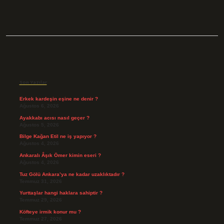
Sidebar
Son Yazılar
Erkek kardeşin eşine ne denir ?
Ağustos 6, 2026
Ayakkabı acısı nasıl geçer ?
Ağustos 5, 2026
Bilge Kağan Etil ne iş yapıyor ?
Ağustos 4, 2026
Ankaralı Âşık Ömer kimin eseri ?
Ağustos 4, 2026
Tuz Gölü Ankara’ya ne kadar uzaklıktadır ?
Temmuz 31, 2026
Yurttaşlar hangi haklara sahiptir ?
Temmuz 29, 2026
Köfteye irmik konur mu ?
Temmuz 27, 2026