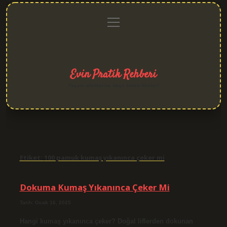
menüyü
Anasayfa
Gizlilik
Yasal
Hakkımızda
aç
Politikası
Uyarı
Evin Pratik Rehberi
Yaşam alanlarına neşe katan fikirler!
Etiket:
100 pamuk kumaş yıkanınca çeker mi
Dokuma Kumaş Yıkanınca Çeker Mi
Tarih: Ocak 16, 2025
Hangi kumaş yıkanınca çeker? Doğal liflerden dokunan