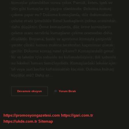
kumaşlar yıkandıktan sonra çeker. Pamuk, keten, ipek ve
yün gibi kumaşlar en yaygın olanlarıdır. Dokuma kumaş
çekme yapar mı? Dokuma kumaşlarda, düz dokumaların
çekme oranı genellikle flanel kumaşların çekme oranından
daha düşüktür. Örme kumaşlarda, düz örme kumaşların
çekme oranı nervürlü kumaşların çekme oranından daha
düşüktür. Boyama, baskı ve apreleme kumaşta gerginlik
yaratır çünkü kumaş makine tarafından kaçınılmaz olarak
gerilir. Dokuma kumaş nasıl yıkanır? Kumaşlardaki genel
kir ve lekeler için sabunlu su kullanabilirsiniz. Ilık sabunlu
su lekeleri hemen temizleyebilir. Kumaşlardaki lekeler için
tel veya sert bezler kullanmaktan kaçının. Dokuma kumaş
küçülür mü? Daha az…
Dokuma
Devamını okuyun
Yorum Bırak
Kumaş
Yıkanınca
Çeker
Mi
https://promosyongazetesi.com
https://gari.com.tr
https://ukde.com.tr
Sitemap