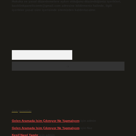
Hukuka ve yasal düzenlemelere aykırı olduğunu düşündüğünüz içerikleri,
backlinkpanelicomtr@gmail.com
adresine bildirmeniz halinde, ilgili
içerikler yasal süre içerisinde sitemizden kaldırılacaktır.
Arama
Son yorumlar
Gelen Aramada Isim Çıkmıyor Ne Yapmalıyım
için
admin
Gelen Aramada Isim Çıkmıyor Ne Yapmalıyım
için
Naz
Keşif Nasıl Yapılır
için
admin