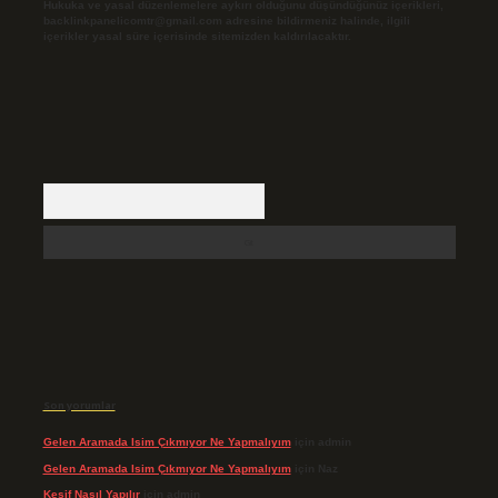
Hukuka ve yasal düzenlemelere aykırı olduğunu düşündüğünüz içerikleri,
backlinkpanelicomtr@gmail.com
adresine bildirmeniz halinde, ilgili
içerikler yasal süre içerisinde sitemizden kaldırılacaktır.
Arama
Son yorumlar
Gelen Aramada Isim Çıkmıyor Ne Yapmalıyım
için
admin
Gelen Aramada Isim Çıkmıyor Ne Yapmalıyım
için
Naz
Keşif Nasıl Yapılır
için
admin