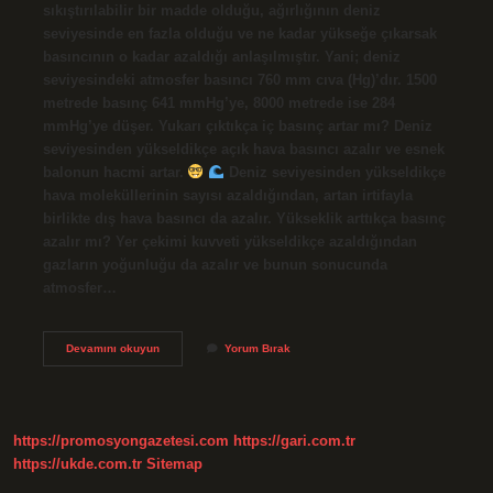
sıkıştırılabilir bir madde olduğu, ağırlığının deniz
seviyesinde en fazla olduğu ve ne kadar yükseğe çıkarsak
basıncının o kadar azaldığı anlaşılmıştır. Yani; deniz
seviyesindeki atmosfer basıncı 760 mm cıva (Hg)’dır. 1500
metrede basınç 641 mmHg’ye, 8000 metrede ise 284
mmHg’ye düşer. Yukarı çıktıkça iç basınç artar mı? Deniz
seviyesinden yükseldikçe açık hava basıncı azalır ve esnek
balonun hacmi artar.
Deniz seviyesinden yükseldikçe
hava moleküllerinin sayısı azaldığından, artan irtifayla
birlikte dış hava basıncı da azalır. Yükseklik arttıkça basınç
azalır mı? Yer çekimi kuvveti yükseldikçe azaldığından
gazların yoğunluğu da azalır ve bunun sonucunda
atmosfer…
Yüksek
Devamını okuyun
Yorum Bırak
Yerlere
Çıkıldıkça
Basınç
Artar
Mı
https://promosyongazetesi.com
https://gari.com.tr
https://ukde.com.tr
Sitemap