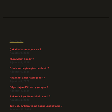
Sidebar
Son Yazılar
Çakal hakaret sayılır mı ?
Ağustos 9, 2026
Murat Zaim kimdir ?
Ağustos 8, 2026
Erkek kardeşin eşine ne denir ?
Ağustos 6, 2026
Ayakkabı acısı nasıl geçer ?
Ağustos 5, 2026
Bilge Kağan Etil ne iş yapıyor ?
Ağustos 4, 2026
Ankaralı Âşık Ömer kimin eseri ?
Ağustos 4, 2026
Tuz Gölü Ankara’ya ne kadar uzaklıktadır ?
Temmuz 31, 2026