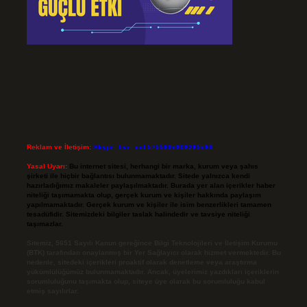
Reklam ve İletişim:
Skype: live:.cid.575569c608265c69
Yasal Uyarı:
Bu internet sitesi, herhangi bir marka, kurum veya şahıs
şirketi ile hiçbir bağlantısı bulunmamaktadır. Sitede yalnızca kendi
hazırladığımız makaleler paylaşılmaktadır. Burada yer alan içerikler haber
niteliği taşımamakta olup, gerçek kurum ve kişiler hakkında paylaşım
yapılmamaktadır. Gerçek kurum ve kişiler ile isim benzerlikleri tamamen
tesadüfidir. Sitemizdeki bilgiler taslak halindedir ve tavsiye niteliği
taşımazlar.
Sitemiz, 5651 Sayılı Kanun gereğince Bilgi Teknolojileri ve İletişim Kurumu
(BTK) tarafından onaylanmış bir Yer Sağlayıcı olarak hizmet vermektedir. Bu
nedenle, sitedeki içerikleri proaktif olarak denetleme veya araştırma
yükümlülüğümüz bulunmamaktadır. Ancak, üyelerimiz yazdıkları içeriklerin
sorumluluğunu taşımakta olup, siteye üye olarak bu sorumluluğu kabul
etmiş sayılırlar.