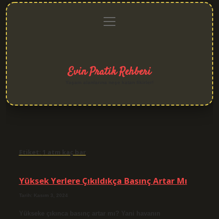
menüyü
Anasayfa
Gizlilik
Yasal
Hakkımızda
aç
Politikası
Uyarı
Evin Pratik Rehberi
Yaşam alanlarına neşe katan fikirler!
Etiket:
1 atm kaç bar
Yüksek Yerlere Çıkıldıkça Basınç Artar Mı
Tarih: Kasım 3, 2024
Yükseke çıkınca basınç artar mı? Yani havanın