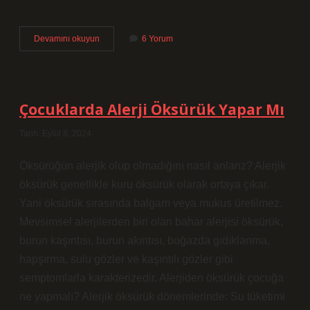
Çocuklara
Devamını okuyun
6 Yorum
Kaç
Yaşından
Itibaren
Masal
Okunmalı
Çocuklarda Alerji Öksürük Yapar Mı
Tarih: Eylül 8, 2024
Öksürüğün alerjik olup olmadığını nasıl anlarız? Alerjik
öksürük genellikle kuru öksürük olarak ortaya çıkar.
Yani öksürük sırasında balgam veya mukus üretilmez.
Mevsimsel alerjilerden biri olan bahar alerjisi öksürük,
burun kaşıntısı, burun akıntısı, boğazda gıdıklanma,
hapşırma, sulu gözler ve kaşıntılı gözler gibi
semptomlarla karakterizedir. Alerjiden öksürük çocuğa
ne yapmalı? Alerjik öksürük dönemlerinde: Su tüketimi