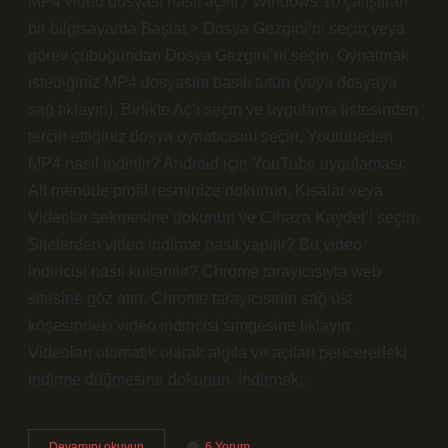
MP4 video dosyası nasıl açılır? Windows 10 çalıştıran
bir bilgisayarda Başlat > Dosya Gezgini’ni seçin veya
görev çubuğundan Dosya Gezgini’ni seçin. Oynatmak
istediğiniz MP4 dosyasını basılı tutun (veya dosyaya
sağ tıklayın), Birlikte Aç’ı seçin ve uygulama listesinden
tercih ettiğiniz dosya oynatıcısını seçin. Youtubeden
MP4 nasil indirilir? Android için YouTube uygulaması:
Alt menüde profil resminize dokunun. Kısalar veya
Videolar sekmesine dokunun ve Cihaza Kaydet’i seçin.
Sitelerden video indirme nasıl yapılır? Bu video
indiricisi nasıl kullanılır? Chrome tarayıcısıyla web
sitesine göz atın. Chrome tarayıcısının sağ üst
köşesindeki video indiricisi simgesine tıklayın.
Videoları otomatik olarak algıla ve açılan penceredeki
indirme düğmesine dokunun. İndirmek…
Mp4
Devamını okuyun
6 Yorum