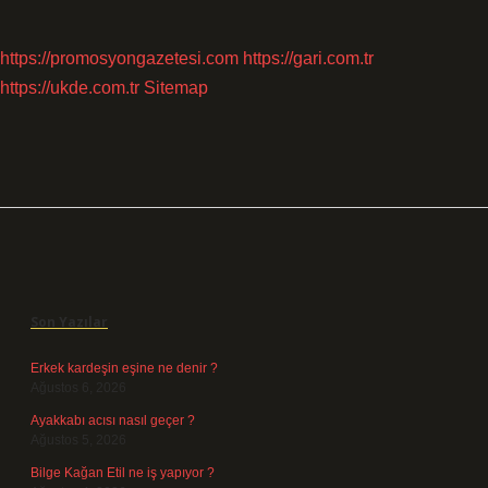
https://promosyongazetesi.com
https://gari.com.tr
https://ukde.com.tr
Sitemap
Sidebar
Son Yazılar
Erkek kardeşin eşine ne denir ?
Ağustos 6, 2026
Ayakkabı acısı nasıl geçer ?
Ağustos 5, 2026
Bilge Kağan Etil ne iş yapıyor ?