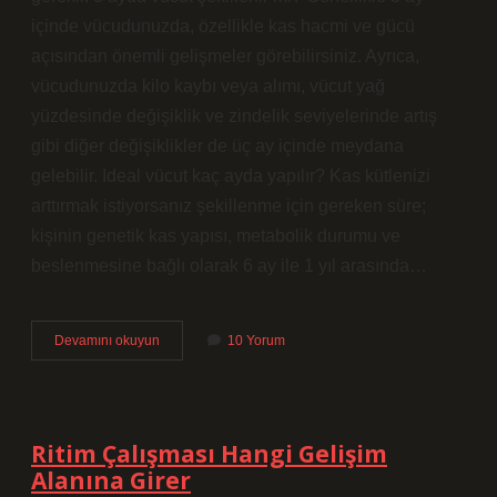
içinde vücudunuzda, özellikle kas hacmi ve gücü
açısından önemli gelişmeler görebilirsiniz. Ayrıca,
vücudunuzda kilo kaybı veya alımı, vücut yağ
yüzdesinde değişiklik ve zindelik seviyelerinde artış
gibi diğer değişiklikler de üç ay içinde meydana
gelebilir. Ideal vücut kaç ayda yapılır? Kas kütlenizi
arttırmak istiyorsanız şekillenme için gereken süre;
kişinin genetik kas yapısı, metabolik durumu ve
beslenmesine bağlı olarak 6 ay ile 1 yıl arasında…
Zayıfım
Devamını okuyun
10 Yorum
Kaç
Ayda
Vücut
Yaparım
Ritim Çalışması Hangi Gelişim
Alanına Girer