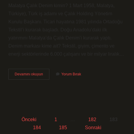
Malatya Çalık Denim kimin? 1 Mart 1958, Malatya,
Türkiye), Türk iş adamı ve Çalık Holding Yönetim
Kurulu Başkanı. Ticari hayatına 1981 yılında Ortadoğu
Tekstil’i kurarak başladı. Doğu Anadolu’daki ilk
yatırımını Malatya’da Çalık Denim’i kurarak yaptı.
Denim markası kime ait? Tekstil, giyim, çimento ve
enerji sektörlerinde 6.000 çalışanı ve bir milyar liralık…
Çalık
Devamını okuyun
Yorum Bırak
Denim
Kime
Ait
Yazı
Önceki
1
…
182
183
sayfalaması
184
185
Sonraki