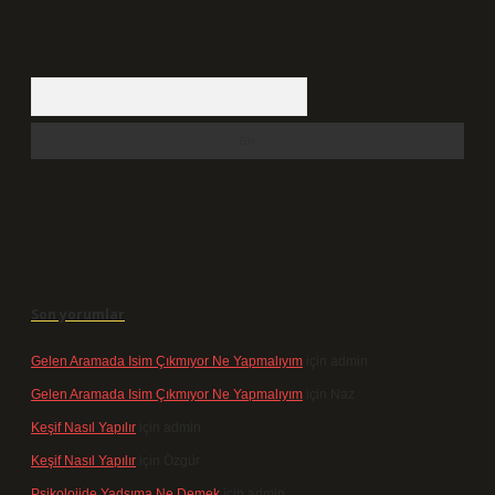
Arama
Son yorumlar
Gelen Aramada Isim Çıkmıyor Ne Yapmalıyım
için
admin
Gelen Aramada Isim Çıkmıyor Ne Yapmalıyım
için
Naz
Keşif Nasıl Yapılır
için
admin
Keşif Nasıl Yapılır
için
Özgür
Psikolojide Yadsıma Ne Demek
için
admin