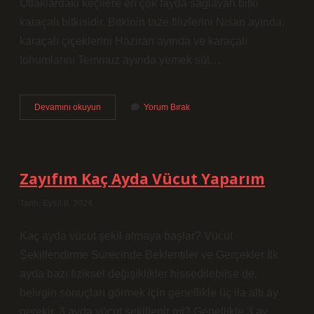
Otlaklardaki keçilere en çok fayda sağlayan bitki
karaçalı bitkisidir. Bitkinin taze filizlerini Nisan ayında,
karaçalı çiçeklerini Haziran ayında ve karaçalı
tohumlarını Temmuz ayında yemek süt…
Çalı
Devamını okuyun
Yorum Bırak
Dikeni
Ne
Demek
Zayıfım Kaç Ayda Vücut Yaparım
Tarih: Eylül 8, 2024
Kaç ayda vücut şekil almaya başlar? Vücut
Şekillendirme Sürecinde Beklentiler ve Gerçekler İlk
ayda bazı fiziksel değişiklikler hissedilebilse de,
belirgin sonuçları görmek için genellikle üç ila altı ay
gerekir. 3 ayda vücut şekillenir mi? Genellikle 3 ay