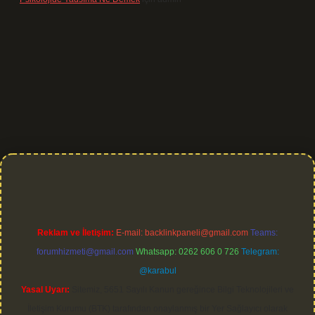
 giriş
Reklam ve İletişim:
E-mail:
backlinkpaneli@gmail.com
Teams:
forumhizmeti@gmail.com
Whatsapp: 0262 606 0 726
Telegram:
@karabul
Yasal Uyarı:
Sitemiz, 5651 Sayılı Kanun gereğince Bilgi Teknolojileri ve
İletişim Kurumu (BTK) tarafından onaylanmış bir Yer Sağlayıcı olarak