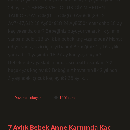
24 ay kaç? BEBEK VE ÇOCUK GİYİM BEDEN
TABLOSU AY (CM)BEL (CM)6-9 Ay6846,29-12
Ay7447,612-18 Ay804918-24 Ay86504 satır daha 18 ay
kaç yaşında olur? Bebeğiniz büyüyor ve artık ilk yılının
yarısına geldi. 18 aylık bir bebek kaç yaşındadır? Merak
ediyorsanız, sizin için iyi haber! Bebeğiniz 1 yıl 6 aylık,
yani artık 1 yaşında. 18 27 ay kaç yaş oluyor?
Bebeklerde ayakkabı numarası nasıl hesaplanır? 2
buçuk yaş kaç aylık? Bebeğiniz hayatının ilk 2 yılında.
3 yaşındaki çocuk kaç aylık? 36 aylık…
18
Devamını okuyun
14 Yorum
24
Ay
Kaç
Yaş
Olur
7 Aylık Bebek Anne Karnında Kaç