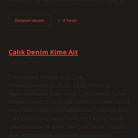
7
Devamını okuyun
6 Yorum
Aylık
Bebek
Anne
Karnında
Kaç
Çalık Denim Kime Ait
Saat
Uyur
Tarih: Eylül 8, 2024
Çalık Holding sahipleri kim? Çalık
HoldingSanayiTekstil, Enerji, İnşaat, Finans ve
MadencilikÖnemli KişilerAhmet Çalık (Yönetim Kurulu
Başkanı)Satış2,79 milyar ABD Doları (2012)Net Kâr234
milyon ABD Doları (2011)SahibiAhmet Çalık6 hat daha
Çalık Denim hangi marka? FAALİYET ALANI Tekstil
Çalık Grubu’nun ilk şirketi olan Çalık Denim; dünyanın
önde gelen premium jeans üreticilerinden biridir.