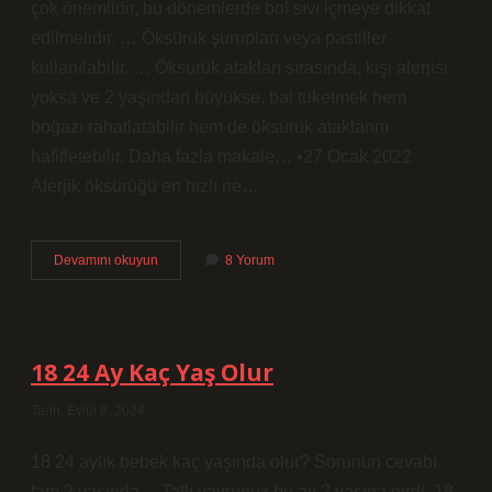
çok önemlidir, bu dönemlerde bol sıvı içmeye dikkat
edilmelidir. … Öksürük şurupları veya pastiller
kullanılabilir. … Öksürük atakları sırasında, kişi alerjisi
yoksa ve 2 yaşından büyükse, bal tüketmek hem
boğazı rahatlatabilir hem de öksürük ataklarını
hafifletebilir. Daha fazla makale… •27 Ocak 2022
Alerjik öksürüğü en hızlı ne…
Çocuklarda
Devamını okuyun
8 Yorum
Alerji
Öksürük
Yapar
Mı
18 24 Ay Kaç Yaş Olur
Tarih: Eylül 8, 2024
18 24 aylık bebek kaç yaşında olur? Sorunun cevabı
tam 2 yaşında… Tatlı yavrunuz bu ay 2 yaşına girdi. 18